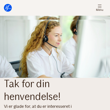
Gå
Gå
til
til
Menu
menu
indhold
Tak for din
henvendelse!
Vi er glade for, at du er interesseret i