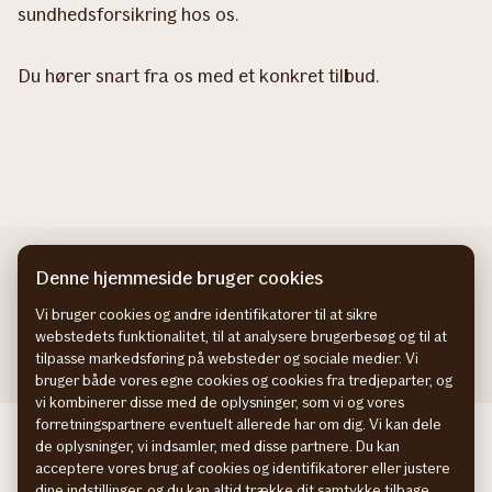
sundhedsforsikring hos os.
Du hører snart fra os med et konkret tilbud.
Denne hjemmeside bruger cookies
Vi bruger cookies og andre identifikatorer til at sikre
webstedets funktionalitet, til at analysere brugerbesøg og til at
tilpasse markedsføring på websteder og sociale medier. Vi
bruger både vores egne cookies og cookies fra tredjeparter, og
vi kombinerer disse med de oplysninger, som vi og vores
forretningspartnere eventuelt allerede har om dig. Vi kan dele
If företagsförsäkring SE
de oplysninger, vi indsamler, med disse partnere. Du kan
If yritysvakuutus FI
acceptere vores brug af cookies og identifikatorer eller justere
If bedriftsforsikring NO
dine indstillinger, og du kan altid trække dit samtykke tilbage.