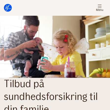
Gå
Gå
til
til
Menu
menu
indhold
Tilbud på
sundhedsforsikring til
din familie