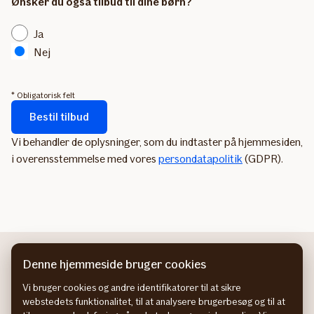
Ønsker du også tilbud til dine børn?
Ja
Nej
* Obligatorisk felt
Bestil tilbud
Formularen
Vi behandler de oplysninger, som du indtaster på hjemmesiden,
sendes...
i overensstemmelse med vores
persondatapolitik
(GDPR).
Denne hjemmeside bruger cookies
Vi bruger cookies og andre identifikatorer til at sikre
webstedets funktionalitet, til at analysere brugerbesøg og til at