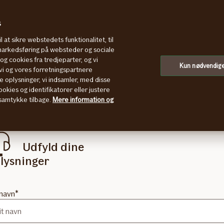
s
l at sikre webstedets funktionalitet, til
 markedsføring på websteder og sociale
g cookies fra tredjeparter, og vi
Kun nødvendig
 tilbud på forsikring
i og vores forretningspartnere
e oplysninger, vi indsamler, med disse
os er det vigtigt at tilbyde den rigtige forsikring til lige præcis din
okies og identifikatorer eller justere
t samtykke tilbage.
Mere information og
ksomhed. Udfyld formularen, og så ringer vi til dig indenfor næste
rdag og giver dig et prisforslag på en skræddersyet erhvervsforsikr
Udfyld dine
lysninger
 navn