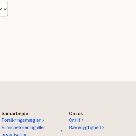
 én
Samarbejde
Om os
Forsikringsmægler
Om If
Brancheforening eller
Bæredygtighed
organisation