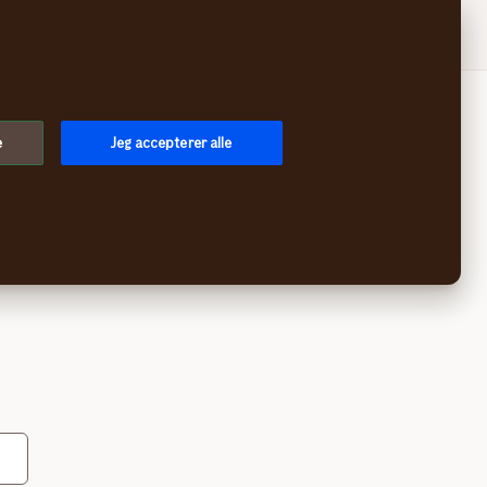
Log på
e
Jeg accepterer alle
ing.