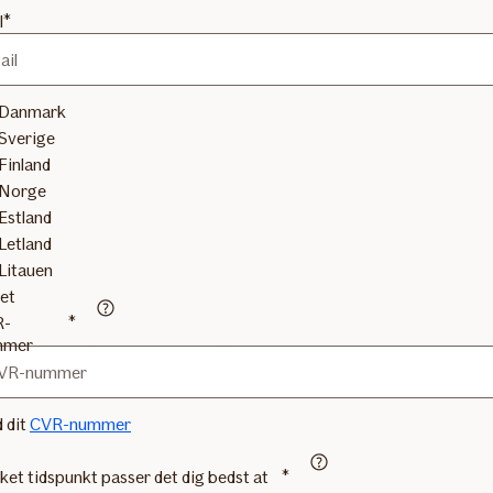
l
Danmark
Sverige
Finland
Norge
Estland
Letland
Litauen
et
R-
Vi har brug for et CVR-nummer for at kunne give dig et
mmer
tilbud.
d dit
CVR-nummer
lket tidspunkt passer det dig bedst at