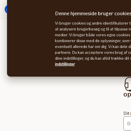
Gå
Gå
til
til
Denne hjemmeside bruger cookie
menu
indhold
Vi bruger cookies og andre identifikatorer ti
at analysere brugerbesøg og til at tilpasse
medier. Vi bruger både vores egne cookies o
Få
kombinerer disse med de oplysninger, som v
eventuelt allerede har om dig. Vi kan dele d
For 
partnere. Du kan acceptere vores brug af co
dine indstillinger, og du kan altid trække di
vir
indstillinger
hve
op
Dit