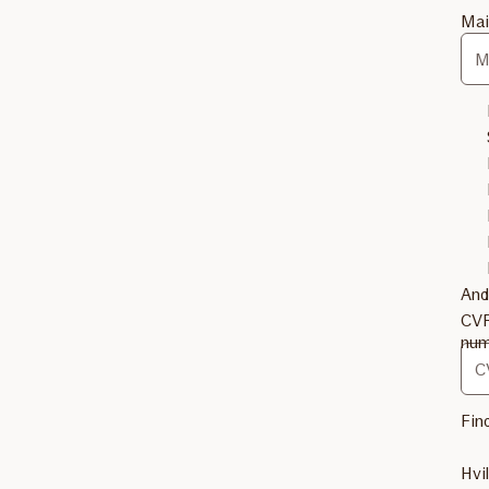
Mai
And
CV
nu
Fin
Hvi