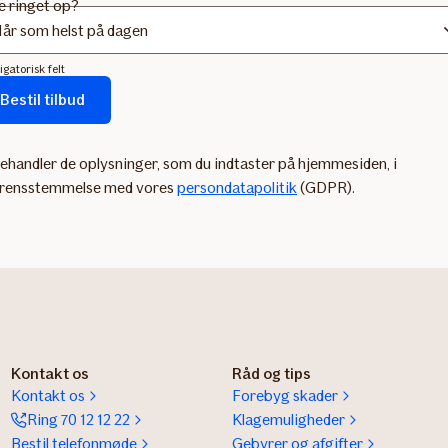
Vi ringer tilbage inden for
ve ringet op?
arbejdsdag
igatorisk felt
Bestil tilbud
mularen
es...
behandler de oplysninger, som du indtaster på hjemmesiden, i
rensstemmelse med vores
persondatapolitik
(GDPR).
Kontakt os
Råd og tips
Kontakt os
Forebyg skader
Ring 70 12 12 22
Klagemuligheder
Bestil telefonmøde
Gebyrer og afgifter