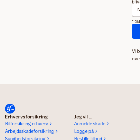
bli
* Obl
For
send
Vi 
ove
Erhvervsforsikring
Jeg vil ...
Bilforsikring erhverv
Anmelde skade
Arbejdsskadeforsikring
Logge på
Sundhedsforsikring
Bestille tilbud