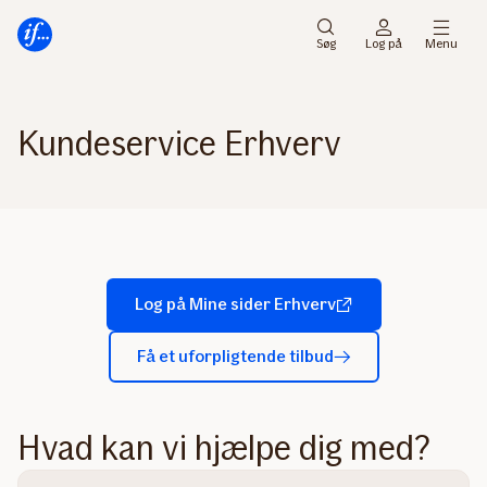
Gå
Gå
til
til
Søg
Log på
Menu
menu
indhold
Kundeservice Erhverv
Log på Mine sider Erhverv
Få et uforpligtende tilbud
Hvad kan vi hjælpe dig med?