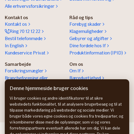
Alle erhvervsforsikringer
Kontakt os
Råd og tips
Kontakt os
Forebyg skader
Ring 70 12 12 22
Klagemuligheder
Bestil telefonmøde
Gebyrer og afgifter
In English
Dine fordele hos If
Kundeservice Privat
Produktinformation (IPID)
Samarbejde
Om os
Forsikringsmægler
Om If
Brancheforening eller
Bæredygtighed
organisation
Denne hjemmeside bruger cookies
If vejhjælp Europa
Vi bruger cookies og andre identifikatorer til at sikre
Bliv partner
webstedets funktionalitet, til at analysere brugerbesøg og til at
tilpasse markedsføring på websteder og sociale medier. Vi
bruger både vores egne cookies og cookies fra tredjeparter, og
vi kombinerer disse med de oplysninger, som vi og vores
forretningspartnere eventuelt allerede har om dig. Vi kan dele
If företagsförsäkring SE