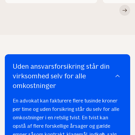
Rul
til
næst
Uden ansvarsforsikring står din
virksomhed selv for alle
omkostninger
En advokat kan fakturere flere tusinde kroner
per time og uden forsikring står du selv for alle
omkostninger i en retslig tvist. En tvist kan
opstå af flere forskellige årsager og gælde
emner såsom kontrakt, klagemål, indkøb, salg,