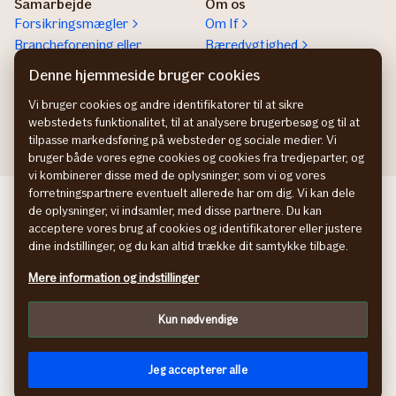
Samarbejde
Om os
Forsikringsmægler
Om If
Brancheforening eller
Bæredygtighed
organisation
Denne hjemmeside bruger cookies
If vejhjælp Europa
Vi bruger cookies og andre identifikatorer til at sikre
Bliv partner
webstedets funktionalitet, til at analysere brugerbesøg og til at
tilpasse markedsføring på websteder og sociale medier. Vi
bruger både vores egne cookies og cookies fra tredjeparter, og
vi kombinerer disse med de oplysninger, som vi og vores
forretningspartnere eventuelt allerede har om dig. Vi kan dele
If företagsförsäkring SE
de oplysninger, vi indsamler, med disse partnere. Du kan
If yritysvakuutus FI
acceptere vores brug af cookies og identifikatorer eller justere
If bedriftsforsikring NO
dine indstillinger, og du kan altid trække dit samtykke tilbage.
Persondatapolitik
Mere information og indstillinger
Cookies
Tilpas
Kun nødvendige
In English
facebook
© If Skadeforsikring, filial af If Skadeförsäkring AB (publ),
Jeg accepterer alle
Sverige, CVR-nr: 2420 3212