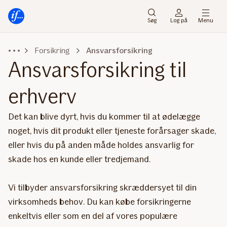
Gå
Gå
til
til
Søg
Log på
Menu
menu
indhold
Forsikring
Ansvarsforsikring
Ansvarsforsikring til
erhverv
Det kan blive dyrt, hvis du kommer til at ødelægge
noget, hvis dit produkt eller tjeneste forårsager skade,
eller hvis du på anden måde holdes ansvarlig for
skade hos en kunde eller tredjemand.
Vi tilbyder ansvarsforsikring skræddersyet til din
virksomheds behov. Du kan købe forsikringerne
enkeltvis eller som en del af vores populære