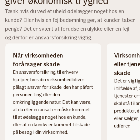
giver økonomisk tryghed
Tænk hvis du ved et uheld ødelægger noget hos en
kunde? Eller hvis en fejlbedømning gør, at kunden taber
penge? Det er svært at forudse en ulykke eller en fejl,
og derfor er ansvarsforsikring vigtig.
Når virksomheden
Virksomh
forårsager skade
eller tje
En ansvarsforsikring til erhverv
skade
hjælper, hvis din virksomhed bliver
Det er vigti
pålagt ansvar for skade, den har påført
i tilfælde af
personer, ting eller den
tjenester er
omkringliggende natur. Det kan være,
skal stå til 
at du eller en ansat er måske kommet
produkter, 
til at ødelægge noget hos en kunde,
eller sælger,
eller at en kundw er kommet til skade
udfører.
på besøg i din virksomhed.