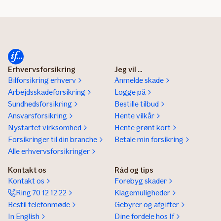
Erhvervsforsikring
Jeg vil ...
Bilforsikring erhverv
Anmelde skade
Arbejdsskadeforsikring
Logge på
Sundhedsforsikring
Bestille tilbud
Ansvarsforsikring
Hente vilkår
Nystartet virksomhed
Hente grønt kort
Forsikringer til din branche
Betale min forsikring
Alle erhvervsforsikringer
Kontakt os
Råd og tips
Kontakt os
Forebyg skader
Ring 70 12 12 22
Klagemuligheder
Bestil telefonmøde
Gebyrer og afgifter
In English
Dine fordele hos If