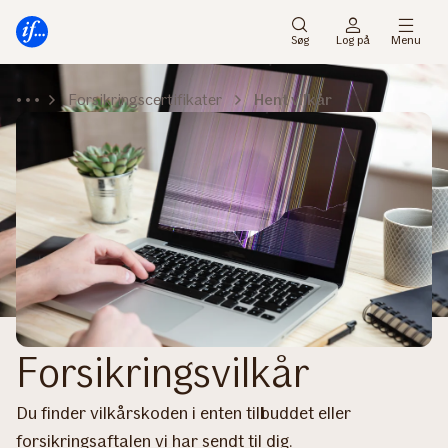
Gå
Gå
til
til
Søg
Log på
Menu
menu
indhold
Forsikringscertifikater
Hent vilkår
Forsikringsvilkår
Du finder vilkårskoden i enten tilbuddet eller
forsikringsaftalen vi har sendt til dig.