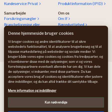
Kundeservice Privat
Produktinformation (IPID)
Samarbejde
Om os
Forsikringsmægler
Om If
Brancheforening eller
Bæredygtighed
organisation
Denne hjemmeside bruger cookies
If vejhjælp Europa
Vi bruger cookies og andre identifikatorer til at sikre
Bliv partner
webstedets funktionalitet, til at analysere brugerbesøg og til at
tilpasse markedsføring på websteder og sociale medier. Vi
bruger både vores egne cookies og cookies fra tredjeparter, og
vi kombinerer disse med de oplysninger, som vi og vores
forretningspartnere eventuelt allerede har om dig. Vi kan dele
If företagsförsäkring SE
de oplysninger, vi indsamler, med disse partnere. Du kan
If yritysvakuutus FI
acceptere vores brug af cookies og identifikatorer eller justere
If bedriftsforsikring NO
dine indstillinger, og du kan altid trække dit samtykke tilbage.
Persondatapolitik
Mere information og indstillinger
Cookies
Tilpas
Kun nødvendige
In English
facebook