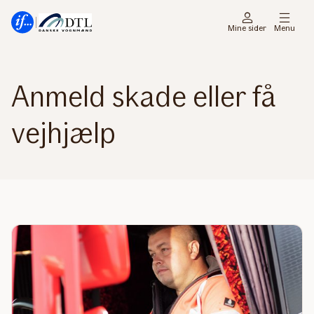
Gå
Gå
til
til
Mine sider
Menu
menu
indhold
Anmeld skade eller få
vejhjælp