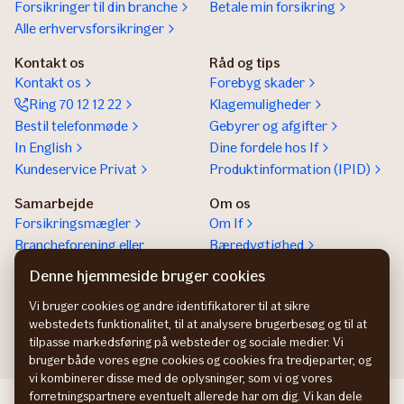
Forsikringer til din branche
Betale min forsikring
Alle erhvervsforsikringer
Kontakt os
Råd og tips
Kontakt os
Forebyg skader
Ring 70 12 12 22
Klagemuligheder
Bestil telefonmøde
Gebyrer og afgifter
In English
Dine fordele hos If
Kundeservice Privat
Produktinformation (IPID)
Samarbejde
Om os
Forsikringsmægler
Om If
Brancheforening eller
Bæredygtighed
organisation
Denne hjemmeside bruger cookies
If vejhjælp Europa
Vi bruger cookies og andre identifikatorer til at sikre
Bliv partner
webstedets funktionalitet, til at analysere brugerbesøg og til at
tilpasse markedsføring på websteder og sociale medier. Vi
bruger både vores egne cookies og cookies fra tredjeparter, og
vi kombinerer disse med de oplysninger, som vi og vores
forretningspartnere eventuelt allerede har om dig. Vi kan dele
If företagsförsäkring SE