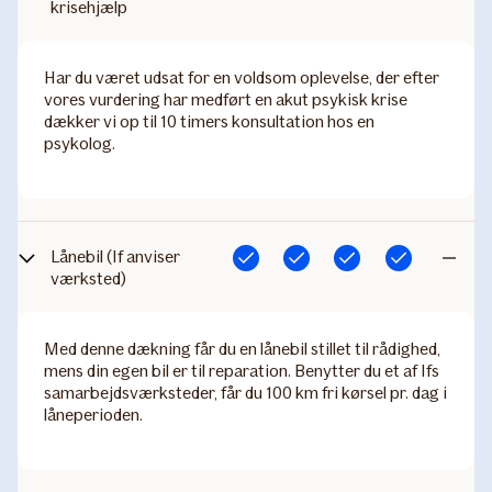
krisehjælp
inkludere
Har du været udsat for en voldsom oplevelse, der efter
vores vurdering har medført en akut psykisk krise
dækker vi op til 10 timers konsultation hos en
psykolog.
Lånebil (If anviser
Inkluderet
Inkluderet
Inkluderet
Inkluderet
Ikke
værksted)​
inkludere
Med denne dækning får du en lånebil stillet til rådighed,
mens din egen bil er til reparation. Benytter du et af Ifs
samarbejdsværksteder, får du 100 km fri kørsel pr. dag i
låneperioden. ​