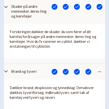
Skader på andre
Inkluderet
Inkluderet
Inkluderet
Inkluderet
Inkluderet
mennesker, deres ting
og køretøjer
Forsikringen dækker de skader, du som fører af dit
køretøj forårsager på andre mennesker, deres ting og
køretøjer. Hvis du fx rammer en cyklist, dækker vi
erstatningen til cyklisten.
Brand og tyveri
Inkluderet
Inkluderet
Inkluderet
Inkluderet
Ikke
inkludere
Dækker brand, eksplosion og lynnedslag. Derudover
dækkes tyveriforsøg, indbrudstyveri, samt tab af
køretøj ved tyveri og røveri.