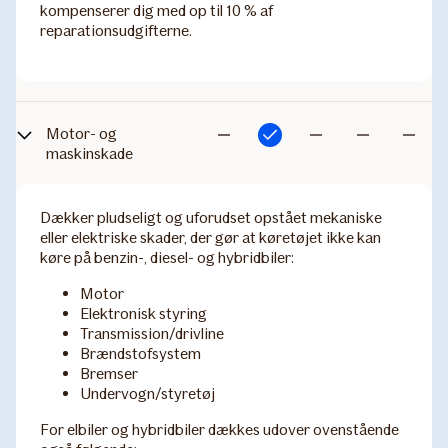
kompenserer dig med op til 10 % af
reparationsudgifterne.
Motor- og
Inkluderet
Ikke
Ikke
Ikke
Ikke
maskinskade
inkluderet
inkluderet
inkluderet
inkludere
Dækker pludseligt og uforudset opstået mekaniske
eller elektriske skader, der gør at køretøjet ikke kan
køre på benzin-, diesel- og hybridbiler:
Motor
Elektronisk styring
Transmission/drivline
Brændstofsystem
Bremser
Undervogn/styretøj
For elbiler og hybridbiler dækkes udover ovenstående