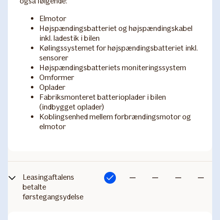
også følgende:
Elmotor
Højspændingsbatteriet og højspændingskabel
inkl. ladestik i bilen
Kølingssystemet for højspændingsbatteriet inkl.
sensorer
Højspændingsbatteriets moniteringssystem
Omformer
Oplader
Fabriksmonteret batterioplader i bilen
(indbygget oplader)
Koblingsenhed mellem forbrændingsmotor og
elmotor
Leasing​aftalens
Inkluderet
Ikke
Ikke
Ikke
Ikke
betalte
førstegangsydelse​
inkluderet
inkluderet
inkluderet
inkludere