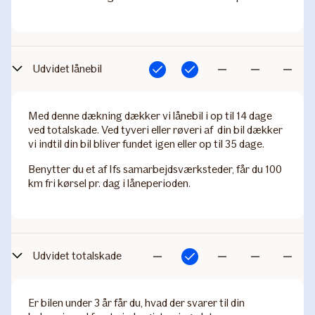
Udvidet lånebil
Inkluderet
Inkluderet
Ikke
Ikke
Ikke
inkluderet
inkluderet
inkludere
Med denne dækning dækker vi lånebil i op til 14 dage
ved totalskade. Ved tyveri eller røveri af din bil dækker
vi indtil din bil bliver fundet igen eller op til 35 dage.
Benytter du et af Ifs samarbejdsværksteder, får du 100
km fri kørsel pr. dag i låneperioden.
Udvidet totalskade
Inkluderet
Ikke
Ikke
Ikke
Ikke
inkluderet
inkluderet
inkluderet
inkludere
Er bilen under 3 år får du, hvad der svarer til din