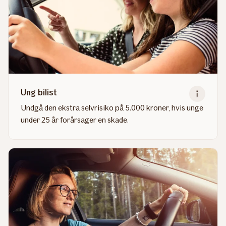
Ung bilist
Undgå den ekstra selvrisiko på 5.000 kroner, hvis unge
under 25 år forårsager en skade.
Read
more
about
Ung
bilist