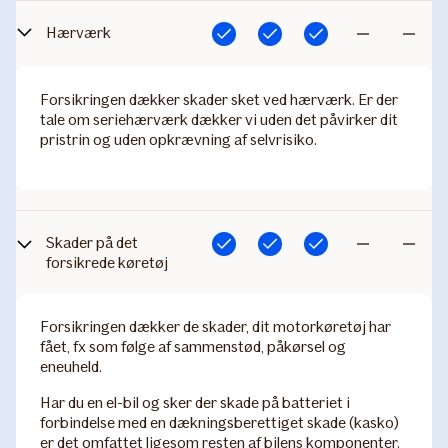
Hærværk
Inkluderet
Inkluderet
Inkluderet
Ikke
Ikke
inkluderet
inkludere
Forsikringen dækker skader sket ved hærværk. Er der
tale om seriehærværk dækker vi uden det påvirker dit
pristrin og uden opkrævning af selvrisiko.
Skade​r på det
Inkluderet
Inkluderet
Inkluderet
Ikke
Ikke
forsikrede køretøj
inkluderet
inkludere
Forsikringen dækker de skader, dit motorkøretøj har
fået, fx som følge af sammenstød, påkørsel og
eneuheld.
Har du en el-bil og sker der skade på batteriet i
forbindelse med en dækningsberettiget skade (kasko)
er det omfattet ligesom resten af bilens komponenter.