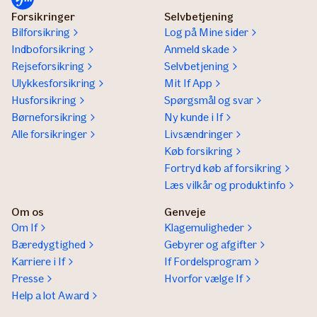
Forsikringer
Selvbetjening
Bilforsikring
Log på Mine sider
Indboforsikring
Anmeld skade
Rejseforsikring
Selvbetjening
Ulykkesforsikring
Mit If App
Husforsikring
Spørgsmål og svar
Børneforsikring
Ny kunde i If
Alle forsikringer
Livsændringer
Køb forsikring
Fortryd køb af forsikring
Læs vilkår og produktinfo
Om os
Genveje
Om If
Klagemuligheder
Bæredygtighed
Gebyrer og afgifter
Karriere i If
If Fordelsprogram
Presse
Hvorfor vælge If
Help a lot Award