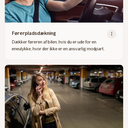
Førerpladsdækning
Dækker føreren af bilen, hvis du er ude for en
eneulykke, hvor der ikke er en ansvarlig modpart.
Read
more
about
Førerpladsdækning