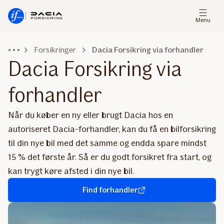
Gå
Gå
til
til
Menu
menu
indhold
Forsikringer
Dacia Forsikring via forhandler
Dacia Forsikring via
forhandler
Når du køber en ny eller brugt Dacia hos en
autoriseret Dacia-forhandler, kan du få en bilforsikring
til din nye bil med det samme og endda spare mindst
15 % det første år. Så er du godt forsikret fra start, og
kan trygt køre afsted i din nye bil.
Find forhandler