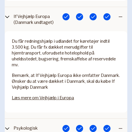
If Vejhjælp Europa
Inkluderet
Inkluderet
Inkluderet
Inkluderet
Ikke
(Danmark undtaget)
inkludere
Du får redningshjælp i udlandet for køretøjer indtil
3.500 kg. Du får fx dækket merudgifter til
hjemtransport, uforudsete hotelophold på
uheldsstedet, bugsering, fremskaffelse af reservedele
mv.
Bemærk
, at If Vejhjælp Europa ikke omfatter Danmark.
Ønsker du at være dækket i Danmark, skal du købe If
Vejhjælp Danmark
Læs mere om Vejhjælp i Europa
Psykologisk
Inkluderet
Inkluderet
Inkluderet
Inkluderet
Ikke