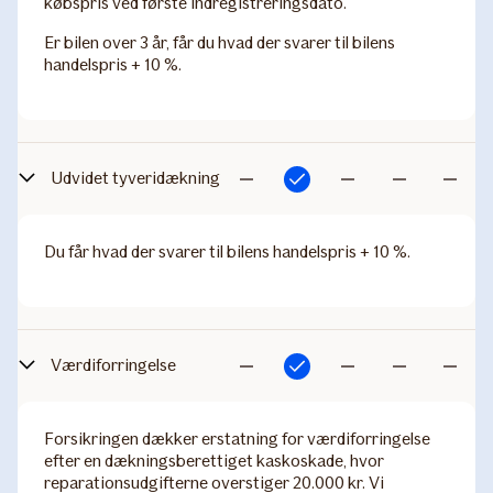
købspris ved første indregistreringsdato.
Er bilen over 3 år, får du hvad der svarer til bilens
handelspris + 10 %.
Udvidet tyveridækning
Inkluderet
Ikke
Ikke
Ikke
Ikke
inkluderet
inkluderet
inkluderet
inkludere
Du får hvad der svarer til bilens handelspris + 10 %.
Værdiforringelse
Inkluderet
Ikke
Ikke
Ikke
Ikke
inkluderet
inkluderet
inkluderet
inkludere
Forsikringen dækker erstatning for værdiforringelse
efter en dækningsberettiget kaskoskade, hvor
reparationsudgifterne overstiger 20.000 kr. Vi