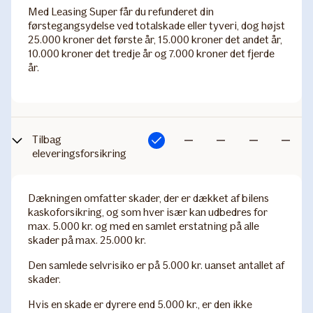
Med Leasing Super får du refunderet din
førstegangsydelse ved totalskade eller tyveri, dog højst
25.000 kroner det første år, 15.000 kroner det andet år,
10.000 kroner det tredje år og 7.000 kroner det fjerde
år.
Tilbag​
Inkluderet
Ikke
Ikke
Ikke
Ikke
eleveringsforsikring
inkluderet
inkluderet
inkluderet
inkludere
Dækningen omfatter skader, der er dækket af bilens
kaskoforsikring, og som hver især kan udbedres for
max. 5.000 kr. og med en samlet erstatning på alle
skader på max. 25.000 kr.
Den samlede selvrisiko er på 5.000 kr. uanset antallet af
skader.
Hvis en skade er dyrere end 5.000 kr., er den ikke