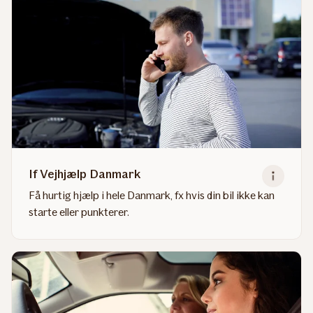
If Vejhjælp Danmark
Få hurtig hjælp i hele Danmark, fx hvis din bil ikke kan
starte eller punkterer.
Read
more
about
If
Vejhjælp
Danmark