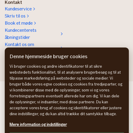
Kontakt
Kundeservice
Skriv til os
Book et møde
Kundecenterets
åbningstider
Kontakt os om
Erhvervsforsikringer
Denne hjemmeside bruger cookies
In English
Vi bruger cookies og andre identifikatorer til at sikre
webstedets funktionalitet, til at analysere brugerbesøg og til at
tilpasse markedsføring på websteder og sociale medier. Vi
bruger både vores egne cookies og cookies fra tredjeparter, og
If Skadeförsäkring SE
vi kombinerer disse med de oplysninger, som vi og vores
forretningspartnere eventuelt allerede har om dig. Vi kan dele
If Skadeforsikring NO
de oplysninger, vi indsamler, med disse partnere. Du kan
If Vahinkovakuutus FI
acceptere vores brug af cookies og identifikatorer eller justere
Information om tilgængelighed
dine indstillinger, og du kan altid trække dit samtykke tilbage.
Persondatapolitik
Mere information og indstillinger
Cookies
Tilpas