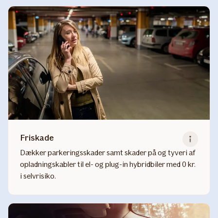
about
Udvidet
glasdækning
Friskade
Dækker parkeringsskader samt skader på og tyveri af
opladningskabler til el- og plug-in hybridbiler med 0 kr.
i selvrisiko.
Read
more
about
Friskade