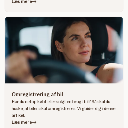
i
Læs mere
artiklen
Guide
til
elbil
Omregistrering af bil
Har du netop købt eller solgt en brugt bil? Så skal du
huske, at bilen skal omregistreres. Vi guider dig i denne
artikel.
i
Læs mere