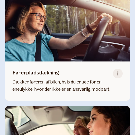
Førerpladsdækning
Dækker føreren af bilen, hvis du er ude for en
eneulykke, hvor der ikke er en ansvarlig modpart.
Read
more
about
Førerpladsdækning