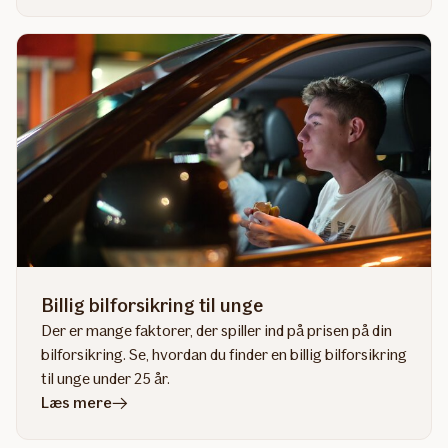
artiklen
Omregistrering
af
bil
Billig bilforsikring til unge
Der er mange faktorer, der spiller ind på prisen på din
bilforsikring. Se, hvordan du finder en billig bilforsikring
til unge under 25 år.
i
Læs mere
artiklen