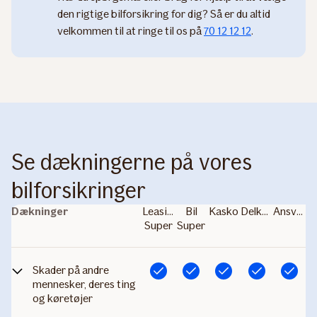
den rigtige bilforsikring for dig? Så er du altid
velkommen til at ringe til os på
70 12 12 12
.
Se dækningerne på vores
bilforsikringer
Dækninger
Leasing
Bil
Kasko
Delkasko
Ansvar
Super
Super
Skader på andre
Inkluderet
Inkluderet
Inkluderet
Inkluderet
Inkluderet
mennesker, deres ting
og køretøjer
Forsikringen dækker de skader, du som fører af dit