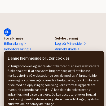
Billig
bilforsikring
til
unge
Forsikringer
Selvbetjening
Bilforsikring
Log på Mine sider
Indboforsikring
Anmeld skade
Rejseforsikring
Selvbetjening
Denne hjemmeside bruger cookies
Ulykkesforsikring
Mit If App
Husforsikring
Spørgsmål og svar
Vi bruger cookies og andre identifikatorer til at sikre webstedets
funktionalitet, til at analysere brugerbesøg og til at tilpasse
Børneforsikring
Ny kunde i If
markedsføring på websteder og sociale medier. Vi bruger både
Alle forsikringer
Livsændringer
vores egne cookies og cookies fra tredjeparter, og vi kombinerer
Køb forsikring
disse med de oplysninger, som vi og vores forretningspartnere
Fortryd køb af forsikring
eventuelt allerede har om dig. Vi kan dele de oplysninger, vi
Læs vilkår og produktinfo
indsamler, med disse partnere. Du kan acceptere vores brug af
cookies og identifikatorer eller justere dine indstillinger, og du kan
Om os
Genveje
altid trække dit samtykke tilbage.