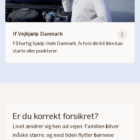
If Vejhjælp Danmark
Få hurtig hjælp i hele Danmark, fx hvis din bil ikke kan
starte eller punkterer.
Read
more
about
If
Vejhjælp
Danmark
Er du korrekt forsikret?
Livet ændrer sig hen ad vejen. Familien bliver
måske større, og med tiden flytter børnene