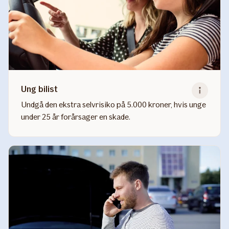
Ung bilist
Undgå den ekstra selvrisiko på 5.000 kroner, hvis unge
under 25 år forårsager en skade.
Read
more
about
Ung
bilist