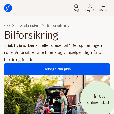
Gå
Gå
til
til
Søg
Log på
Menu
menu
indhold
Forsikringer
Bilforsikring
Bilforsikring
Elbil, hybrid, benzin eller diesel bil? Det spiller ingen
rolle. Vi forsikrer alle biler - og vi hjælper dig, når du
har brug for det.
Beregn din pris
Få 10%
onlinerabat