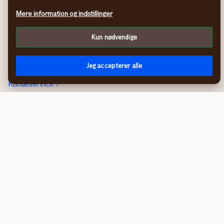
Om If
Klagemuligheder
Mere information og indstillinger
Bæredygtighed
Gebyrer og afgifter
Karriere i If
If Fordelsprogram
Kun nødvendige
Presse
Hvorfor vælge If
Help a lot Award
Jeg accepterer alle
Kontakt
Kundeservice
Skriv til os
Book et møde
Kundecenterets
åbningstider
Kontakt os om
Erhvervsforsikringer
In English
If Skadeförsäkring SE