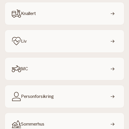
Knallert
Liv
MC
Personforsikring
Sommerhus