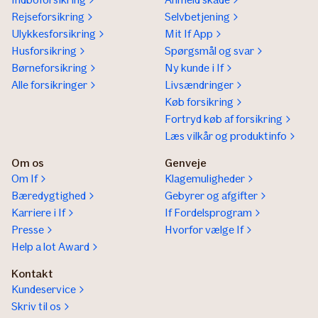
Rejseforsikring
Selvbetjening
Ulykkesforsikring
Mit If App
Husforsikring
Spørgsmål og svar
Børneforsikring
Ny kunde i If
Alle forsikringer
Livsændringer
Køb forsikring
Fortryd køb af forsikring
Læs vilkår og produktinfo
Om os
Genveje
Om If
Klagemuligheder
Bæredygtighed
Gebyrer og afgifter
Karriere i If
If Fordelsprogram
Presse
Hvorfor vælge If
Help a lot Award
Kontakt
Kundeservice
Skriv til os