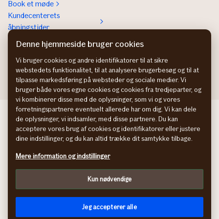
Book et møde
Kundecenterets
åbningstider
Kontakt os om
Denne hjemmeside bruger cookies
Erhvervsforsikringer
Vi bruger cookies og andre identifikatorer til at sikre
In English
webstedets funktionalitet, til at analysere brugerbesøg og til at
tilpasse markedsføring på websteder og sociale medier. Vi
bruger både vores egne cookies og cookies fra tredjeparter, og
vi kombinerer disse med de oplysninger, som vi og vores
forretningspartnere eventuelt allerede har om dig. Vi kan dele
If Skadeförsäkring SE
de oplysninger, vi indsamler, med disse partnere. Du kan
If Skadeforsikring NO
acceptere vores brug af cookies og identifikatorer eller justere
If Vahinkovakuutus FI
dine indstillinger, og du kan altid trække dit samtykke tilbage.
Information om tilgængelighed
Mere information og indstillinger
Persondatapolitik
Cookies
Kun nødvendige
Tilpas
facebook
© If Skadeforsikring, filial af If Skadeförsäkring AB (publ),
Jeg accepterer alle
Sverige, CVR-nr: 2420 3212