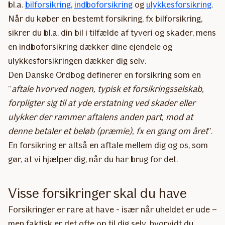
bl.a.
bilforsikring
,
indboforsikring
og
ulykkesforsikring
.
Når du køber en bestemt forsikring, fx bilforsikring,
sikrer du bl.a. din bil i tilfælde af tyveri og skader, mens
en indboforsikring dækker dine ejendele og
ulykkesforsikringen dækker dig selv.
Den Danske Ordbog definerer en forsikring som en
”
aftale hvorved nogen, typisk et forsikringsselskab,
forpligter sig til at yde erstatning ved skader eller
ulykker der rammer aftalens anden part, mod at
denne betaler et beløb (præmie), fx en gang om året
”.
En forsikring er altså en aftale mellem dig og os, som
gør, at vi hjælper dig, når du har brug for det.
Visse forsikringer skal du have
Forsikringer er rare at have - især når uheldet er ude –
men faktisk er det ofte op til dig selv, hvorvidt du