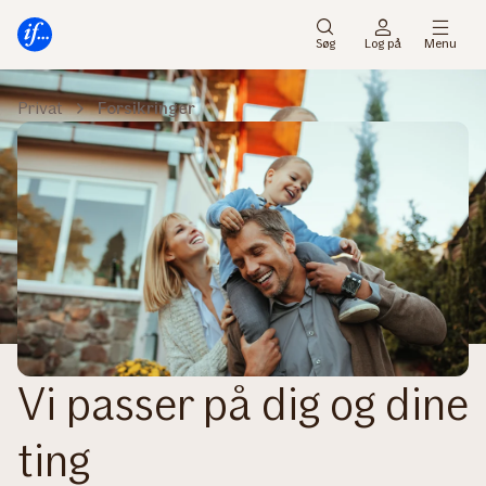
Gå
Gå
til
til
Søg
Log på
Menu
menu
indhold
Privat
Forsikringer
Vi passer på dig og dine
ting