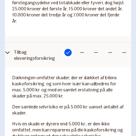
førstegangsydelse ved totalskade eller tyveri, dog højst
25.000 kroner det første år, 15.000 kroner det andet år,
10.000 kroner det tredje år og 7.000 kroner det fjerde
år.
Tilbag​
Inkluderet
Ikke
Ikke
Ikke
Ikke
eleveringsforsikring
inkluderet
inkluderet
inkluderet
inkludere
Dækningen omfatter skader, der er dækket af bilens
kaskoforsikring, og som hver især kan udbedres for
max. 5.000 kr. og med en samlet erstatning på alle
skader på max. 25.000 kr.
Den samlede selvrisiko er på 5.000 kr. uanset antallet af
skader.
Hvis en skade er dyrere end 5.000 kr., er den ikke
omfattet, men kan repareres på din kaskoforsikring og
du bliver opkrævet den selvvalgte selvrisiko.