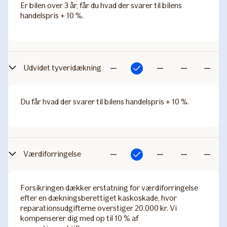
Er bilen over 3 år, får du hvad der svarer til bilens
handelspris + 10 %.
Udvidet tyveridækning
Inkluderet
Ikke
Ikke
Ikke
Ikke
inkluderet
inkluderet
inkluderet
inkludere
Du får hvad der svarer til bilens handelspris + 10 %.
Værdiforringelse
Inkluderet
Ikke
Ikke
Ikke
Ikke
inkluderet
inkluderet
inkluderet
inkludere
Forsikringen dækker erstatning for værdiforringelse
efter en dækningsberettiget kaskoskade, hvor
reparationsudgifterne overstiger 20.000 kr. Vi
kompenserer dig med op til 10 % af