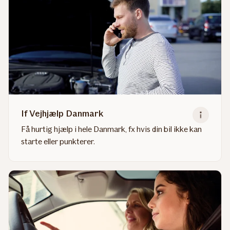
If Vejhjælp Danmark
Få hurtig hjælp i hele Danmark, fx hvis din bil ikke kan
starte eller punkterer.
Read
more
about
If
Vejhjælp
Danmark