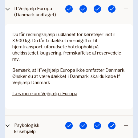
If Vejhjælp Europa
Inkluderet
Inkluderet
Inkluderet
Inkluderet
Ikke
(Danmark undtaget)
inkludere
Du får redningshjælp i udlandet for køretøjer indtil
3.500 kg. Du får fx dækket merudgifter til
hjemtransport, uforudsete hotelophold på
uheldsstedet, bugsering, fremskaffelse af reservedele
mv.
Bemærk
, at If Vejhjælp Europa ikke omfatter Danmark.
Ønsker du at være dækket i Danmark, skal du købe If
Vejhjælp Danmark
Læs mere om Vejhjælp i Europa
Psykologisk
Inkluderet
Inkluderet
Inkluderet
Inkluderet
Ikke
krisehjælp
inkludere