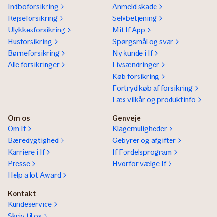
Indboforsikring
Anmeld skade
Rejseforsikring
Selvbetjening
Ulykkesforsikring
Mit If App
Husforsikring
Spørgsmål og svar
Børneforsikring
Ny kunde i If
Alle forsikringer
Livsændringer
Køb forsikring
Fortryd køb af forsikring
Læs vilkår og produktinfo
Om os
Genveje
Om If
Klagemuligheder
Bæredygtighed
Gebyrer og afgifter
Karriere i If
If Fordelsprogram
Presse
Hvorfor vælge If
Help a lot Award
Kontakt
Kundeservice
Skriv til os