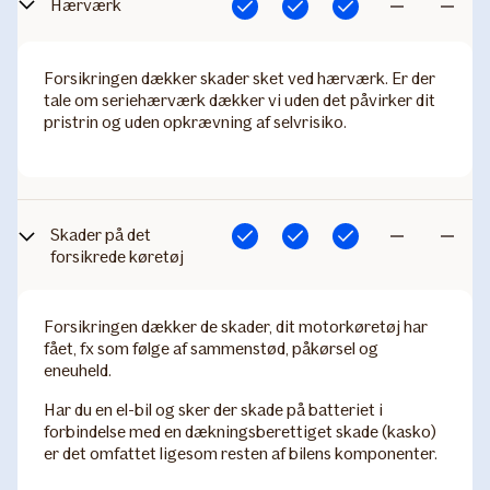
Hærværk
Inkluderet
Inkluderet
Inkluderet
Ikke
Ikke
inkluderet
inkludere
Forsikringen dækker skader sket ved hærværk. Er der
tale om seriehærværk dækker vi uden det påvirker dit
pristrin og uden opkrævning af selvrisiko.
Skade​r på det
Inkluderet
Inkluderet
Inkluderet
Ikke
Ikke
forsikrede køretøj
inkluderet
inkludere
Forsikringen dækker de skader, dit motorkøretøj har
fået, fx som følge af sammenstød, påkørsel og
eneuheld.
Har du en el-bil og sker der skade på batteriet i
forbindelse med en dækningsberettiget skade (kasko)
er det omfattet ligesom resten af bilens komponenter.