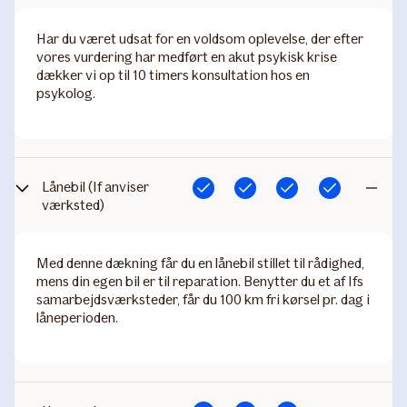
Har du været udsat for en voldsom oplevelse, der efter
vores vurdering har medført en akut psykisk krise
dækker vi op til 10 timers konsultation hos en
psykolog.
Lånebil (If anviser
Inkluderet
Inkluderet
Inkluderet
Inkluderet
Ikke
værksted)​
inkludere
Med denne dækning får du en lånebil stillet til rådighed,
mens din egen bil er til reparation. Benytter du et af Ifs
samarbejdsværksteder, får du 100 km fri kørsel pr. dag i
låneperioden. ​