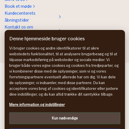
Book et møde
Kundecenterets
åbningstider
Kontakt os om
Erhvervsforsikringer
Denne hjemmeside bruger cookies
In English
Vi bruger cookies og andre identifikatorer til at sikre
webstedets funktionalitet, til at analysere brugerbesøg og til at
tilpasse markedsføring på websteder og sociale medier. Vi
bruger både vores egne cookies og cookies fra tredjeparter, og
If Skadeförsäkring SE
vi kombinerer disse med de oplysninger, som vi og vores
forretningspartnere eventuelt allerede har om dig. Vi kan dele
If Skadeforsikring NO
de oplysninger, vi indsamler, med disse partnere. Du kan
If Vahinkovakuutus FI
acceptere vores brug af cookies og identifikatorer eller justere
Information om tilgængelighed
dine indstillinger, og du kan altid trække dit samtykke tilbage.
Persondatapolitik
Mere information og indstillinger
Cookies
Tilpas
Kun nødvendige
facebook
© If Skadeforsikring, filial af If Skadeförsäkring AB (publ),