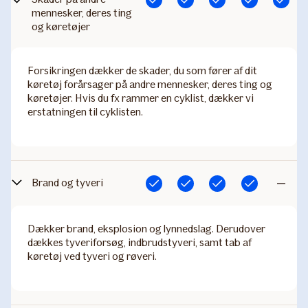
Inkluderet
Inkluderet
Inkluderet
Inkluderet
Inkluderet
mennesker, deres ting
og køretøjer
Forsikringen dækker de skader, du som fører af dit
køretøj forårsager på andre mennesker, deres ting og
køretøjer. Hvis du fx rammer en cyklist, dækker vi
erstatningen til cyklisten.
Brand og tyveri
Inkluderet
Inkluderet
Inkluderet
Inkluderet
Ikke
inkludere
Dækker brand, eksplosion og lynnedslag. Derudover
dækkes tyveriforsøg, indbrudstyveri, samt tab af
køretøj ved tyveri og røveri.