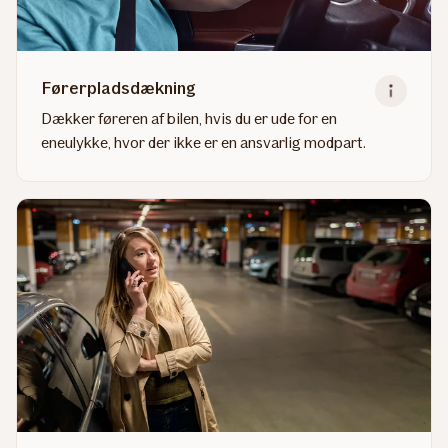
Førerpladsdækning
Dækker føreren af bilen, hvis du er ude for en
eneulykke, hvor der ikke er en ansvarlig modpart.
Read
more
about
Førerpladsdækning