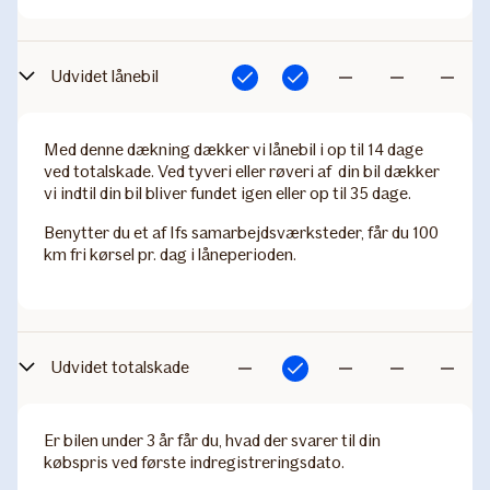
Udvidet lånebil
Inkluderet
Inkluderet
Ikke
Ikke
Ikke
inkluderet
inkluderet
inkludere
Med denne dækning dækker vi lånebil i op til 14 dage
ved totalskade. Ved tyveri eller røveri af din bil dækker
vi indtil din bil bliver fundet igen eller op til 35 dage.
Benytter du et af Ifs samarbejdsværksteder, får du 100
km fri kørsel pr. dag i låneperioden.
Udvidet totalskade
Inkluderet
Ikke
Ikke
Ikke
Ikke
inkluderet
inkluderet
inkluderet
inkludere
Er bilen under 3 år får du, hvad der svarer til din
købspris ved første indregistreringsdato.