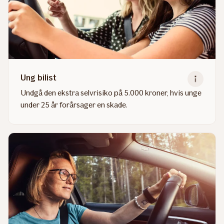
Ung bilist
Undgå den ekstra selvrisiko på 5.000 kroner, hvis unge
under 25 år forårsager en skade.
Read
more
about
Ung
bilist