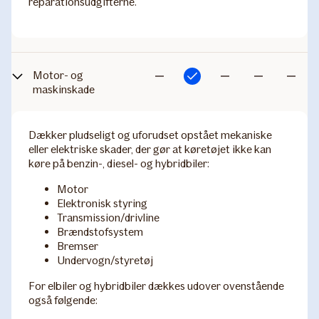
reparationsudgifterne.
Motor- og
Inkluderet
Ikke
Ikke
Ikke
Ikke
maskinskade
inkluderet
inkluderet
inkluderet
inkludere
Dækker pludseligt og uforudset opstået mekaniske
eller elektriske skader, der gør at køretøjet ikke kan
køre på benzin-, diesel- og hybridbiler:
Motor
Elektronisk styring
Transmission/drivline
Brændstofsystem
Bremser
Undervogn/styretøj
For elbiler og hybridbiler dækkes udover ovenstående
også følgende: