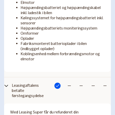
Elmotor
Højspændingsbatteriet og højspændingskabel
inkl. ladestik i bilen
Kølingssystemet for højspændingsbatteriet inkl.
sensorer
Højspændingsbatteriets moniteringssystem
Omformer
Oplader
Fabriksmonteret batterioplader i bilen
(indbygget oplader)
Koblingsenhed mellem forbrændingsmotor og
elmotor
Leasing​aftalens
Inkluderet
Ikke
Ikke
Ikke
Ikke
betalte
førstegangsydelse​
inkluderet
inkluderet
inkluderet
inkludere
Med Leasing Super får du refunderet din