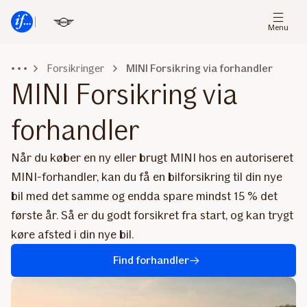
Gå
Gå
til
til
Menu
menu
indhold
Forsikringer
MINI Forsikring via forhandler
MINI Forsikring via
forhandler
Når du køber en ny eller brugt MINI hos en autoriseret
MINI-forhandler, kan du få en bilforsikring til din nye
bil med det samme og endda spare mindst 15 % det
første år. Så er du godt forsikret fra start, og kan trygt
køre afsted i din nye bil.
Find forhandler