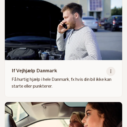
If Vejhjælp Danmark
Få hurtig hjælp i hele Danmark, fx hvis din bil ikke kan
starte eller punkterer.
Read
more
about
If
Vejhjælp
Danmark