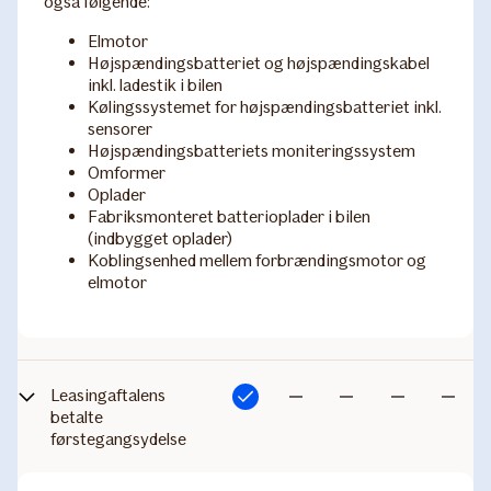
også følgende:
Elmotor
Højspændingsbatteriet og højspændingskabel
inkl. ladestik i bilen
Kølingssystemet for højspændingsbatteriet inkl.
sensorer
Højspændingsbatteriets moniteringssystem
Omformer
Oplader
Fabriksmonteret batterioplader i bilen
(indbygget oplader)
Koblingsenhed mellem forbrændingsmotor og
elmotor
Leasing​aftalens
Inkluderet
Ikke
Ikke
Ikke
Ikke
betalte
førstegangsydelse​
inkluderet
inkluderet
inkluderet
inkludere