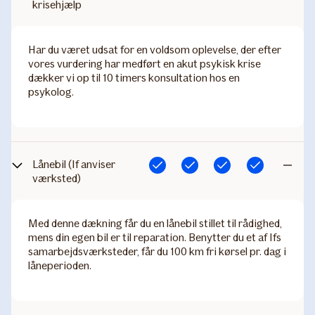
krisehjælp
inkludere
Har du været udsat for en voldsom oplevelse, der efter
vores vurdering har medført en akut psykisk krise
dækker vi op til 10 timers konsultation hos en
psykolog.
Lånebil (If anviser
Inkluderet
Inkluderet
Inkluderet
Inkluderet
Ikke
værksted)​
inkludere
Med denne dækning får du en lånebil stillet til rådighed,
mens din egen bil er til reparation. Benytter du et af Ifs
samarbejdsværksteder, får du 100 km fri kørsel pr. dag i
låneperioden. ​