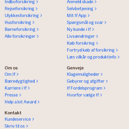
Indboforsikring
Anmeld skade
Rejseforsikring
Selvbetjening
Ulykkesforsikring
Mit If App
Husforsikring
Spørgsmål og svar
Børneforsikring
Ny kunde i If
Alle forsikringer
Livsændringer
Køb forsikring
Fortryd køb af forsikring
Læs vilkår og produktinfo
Om os
Genveje
Om If
Klagemuligheder
Bæredygtighed
Gebyrer og afgifter
Karriere i If
If Fordelsprogram
Presse
Hvorfor vælge If
Help a lot Award
Kontakt
Kundeservice
Skriv til os