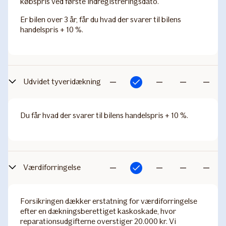
købspris ved første indregistreringsdato.
Er bilen over 3 år, får du hvad der svarer til bilens
handelspris + 10 %.
Udvidet tyveridækning
Inkluderet
Ikke
Ikke
Ikke
Ikke
inkluderet
inkluderet
inkluderet
inkludere
Du får hvad der svarer til bilens handelspris + 10 %.
Værdiforringelse
Inkluderet
Ikke
Ikke
Ikke
Ikke
inkluderet
inkluderet
inkluderet
inkludere
Forsikringen dækker erstatning for værdiforringelse
efter en dækningsberettiget kaskoskade, hvor
reparationsudgifterne overstiger 20.000 kr. Vi