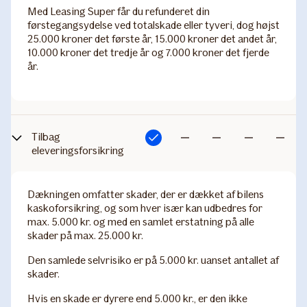
Med Leasing Super får du refunderet din
førstegangsydelse ved totalskade eller tyveri, dog højst
25.000 kroner det første år, 15.000 kroner det andet år,
10.000 kroner det tredje år og 7.000 kroner det fjerde
år.
Tilbag​
Inkluderet
Ikke
Ikke
Ikke
Ikke
eleveringsforsikring
inkluderet
inkluderet
inkluderet
inkludere
Dækningen omfatter skader, der er dækket af bilens
kaskoforsikring, og som hver især kan udbedres for
max. 5.000 kr. og med en samlet erstatning på alle
skader på max. 25.000 kr.
Den samlede selvrisiko er på 5.000 kr. uanset antallet af
skader.
Hvis en skade er dyrere end 5.000 kr., er den ikke