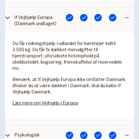
If Vejhjælp Europa
Inkluderet
Inkluderet
Inkluderet
Inkluderet
Ikke
(Danmark undtaget)
inkludere
Du får redningshjælp i udlandet for køretøjer indtil
3.500 kg. Du får fx dækket merudgifter til
hjemtransport, uforudsete hotelophold på
uheldsstedet, bugsering, fremskaffelse af reservedele
mv.
Bemærk
, at If Vejhjælp Europa ikke omfatter Danmark.
Ønsker du at være dækket i Danmark, skal du købe If
Vejhjælp Danmark
Læs mere om Vejhjælp i Europa
Psykologisk
Inkluderet
Inkluderet
Inkluderet
Inkluderet
Ikke