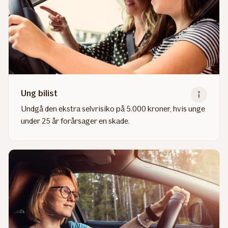
Ung bilist
Undgå den ekstra selvrisiko på 5.000 kroner, hvis unge
under 25 år forårsager en skade.
Read
more
about
Ung
bilist