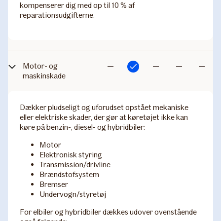
kompenserer dig med op til 10 % af
reparationsudgifterne.
Motor- og
Inkluderet
Ikke
Ikke
Ikke
Ikke
maskinskade
inkluderet
inkluderet
inkluderet
inkludere
Dækker pludseligt og uforudset opstået mekaniske
eller elektriske skader, der gør at køretøjet ikke kan
køre på benzin-, diesel- og hybridbiler:
Motor
Elektronisk styring
Transmission/drivline
Brændstofsystem
Bremser
Undervogn/styretøj
For elbiler og hybridbiler dækkes udover ovenstående