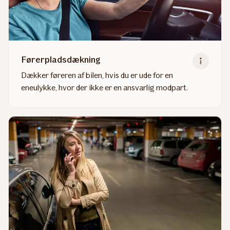
Førerpladsdækning
Dækker føreren af bilen, hvis du er ude for en
eneulykke, hvor der ikke er en ansvarlig modpart.
Read
more
about
Førerpladsdækning