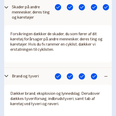
Skader på andre
Inkluderet
Inkluderet
Inkluderet
Inkluderet
Inkluderet
mennesker, deres ting
og køretøjer
Forsikringen dækker de skader, du som fører af dit
køretøj forårsager på andre mennesker, deres ting og
køretøjer. Hvis du fx rammer en cyklist, dækker vi
erstatningen til cyklisten.
Brand og tyveri
Inkluderet
Inkluderet
Inkluderet
Inkluderet
Ikke
inkludere
Dækker brand, eksplosion og lynnedslag. Derudover
dækkes tyveriforsøg, indbrudstyveri, samt tab af
køretøj ved tyveri og røveri.