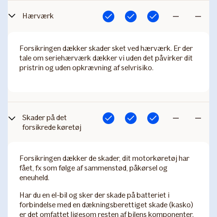
Hærværk
Inkluderet
Inkluderet
Inkluderet
Ikke
Ikke
inkluderet
inkludere
Forsikringen dækker skader sket ved hærværk. Er der
tale om seriehærværk dækker vi uden det påvirker dit
pristrin og uden opkrævning af selvrisiko.
Skade​r på det
Inkluderet
Inkluderet
Inkluderet
Ikke
Ikke
forsikrede køretøj
inkluderet
inkludere
Forsikringen dækker de skader, dit motorkøretøj har
fået, fx som følge af sammenstød, påkørsel og
eneuheld.
Har du en el-bil og sker der skade på batteriet i
forbindelse med en dækningsberettiget skade (kasko)
er det omfattet ligesom resten af bilens komponenter.