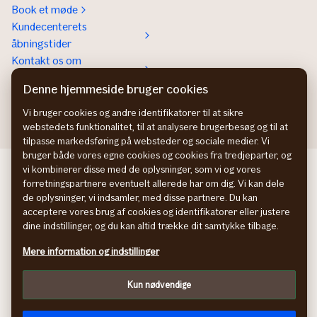
Book et møde
Kundecenterets
åbningstider
Kontakt os om
Erhvervsforsikringer
Denne hjemmeside bruger cookies
In English
Vi bruger cookies og andre identifikatorer til at sikre
webstedets funktionalitet, til at analysere brugerbesøg og til at
tilpasse markedsføring på websteder og sociale medier. Vi
bruger både vores egne cookies og cookies fra tredjeparter, og
If Skadeförsäkring SE
vi kombinerer disse med de oplysninger, som vi og vores
forretningspartnere eventuelt allerede har om dig. Vi kan dele
If Skadeforsikring NO
de oplysninger, vi indsamler, med disse partnere. Du kan
If Vahinkovakuutus FI
acceptere vores brug af cookies og identifikatorer eller justere
Information om tilgængelighed
dine indstillinger, og du kan altid trække dit samtykke tilbage.
Persondatapolitik
Mere information og indstillinger
Cookies
Tilpas
Kun nødvendige
facebook
© If Skadeforsikring, filial af If Skadeförsäkring AB (publ),