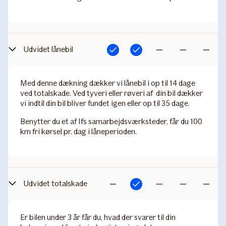
Udvidet lånebil
Inkluderet
Inkluderet
Ikke
Ikke
Ikke
inkluderet
inkluderet
inkludere
Med denne dækning dækker vi lånebil i op til 14 dage
ved totalskade. Ved tyveri eller røveri af din bil dækker
vi indtil din bil bliver fundet igen eller op til 35 dage.
Benytter du et af Ifs samarbejdsværksteder, får du 100
km fri kørsel pr. dag i låneperioden.
Udvidet totalskade
Inkluderet
Ikke
Ikke
Ikke
Ikke
inkluderet
inkluderet
inkluderet
inkludere
Er bilen under 3 år får du, hvad der svarer til din