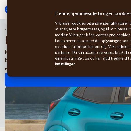
Gå
Gå
til
til
Denne hjemmeside bruger cookie
menu
indhold
Vi bruger cookies og andre identifikatorer ti
Forsikringer
Ford Forsikring via forhandler
at analysere brugerbesøg og til at tilpasse
medier. Vi bruger både vores egne cookies o
Ford Forsikring via forh
kombinerer disse med de oplysninger, som v
eventuelt allerede har om dig. Vi kan dele d
Når du køber en ny eller brugt Ford hos en autoriseret F
partnere. Du kan acceptere vores brug af co
dine indstillinger, og du kan altid trække di
bilforsikring til din nye bil med det samme og endda spar
indstillinger
er du godt forsikret fra start, og kan trygt køre afsted i d