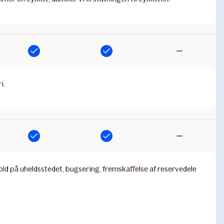
Inkluderet
Inkluderet
Ikke
inkluderet
i.
Inkluderet
Inkluderet
Ikke
inkluderet
old på uheldsstedet, bugsering, fremskaffelse af reservedele