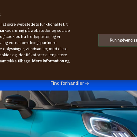
s
l at sikre webstedets funktionalitet, til
 markedsføring på websteder og sociale
g cookies fra tredjeparter, og vi
andler
Kun nødvendig
i og vores forretningspartnere
e oplysninger, vi indsamler, med disse
ord-forhandler, kan du få en
okies og identifikatorer eller justere
t samtykke tilbage.
Mere information og
e mindst 15 % det første år. Så
in nye Ford.
Find forhandler