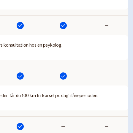
Inkluderet
Inkluderet
Ikke
inkluderet
rs konsultation hos en psykolog.
Inkluderet
Inkluderet
Ikke
inkluderet
er, får du 100 km fri kørsel pr. dag i låneperioden. ​
Inkluderet
Ikke
Ikke