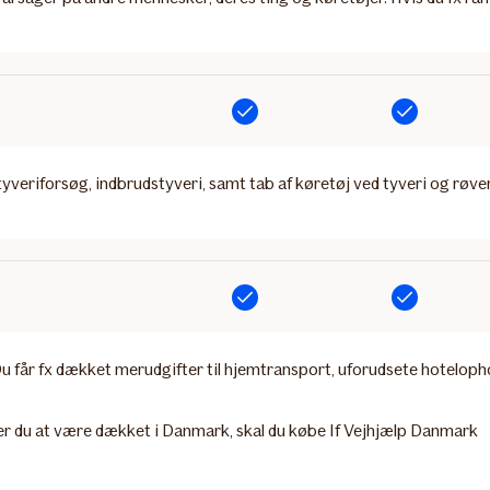
Inkluderet
Inkluderet
eriforsøg, indbrudstyveri, samt tab af køretøj ved tyveri og røver
Inkluderet
Inkluderet
 Du får fx dækket merudgifter til hjemtransport, uforudsete hoteloph
er du at være dækket i Danmark, skal du købe If Vejhjælp Danmark