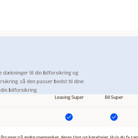
e dækninger til din bilforsikring og
sikring, så den passer bedst til dine
in bilforsikring.
Leasing Super
Bil Super
Inkluderet
Inkluderet
årsager på andre mennesker, deres ting og køretøjer. Hvis du fx ramm