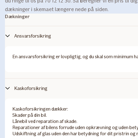
du ringe til os på 70 12 12 30. Så beregner vi en pris til di
dækninger i skemaet længere nede på siden.
Dækninger
Ansvarsforsikring
​En ansvarsforsikring er lovpligtig, og du skal som minimum ha
Kaskoforsikring
Kaskoforsikringen dækker:
Skader på din bil.
Lånebil ved reparation af skade.
Reparationer af bilens forrude uden opkrævning og uden betydn
Udskiftning af glas uden den har betydning for dit pristrin og m