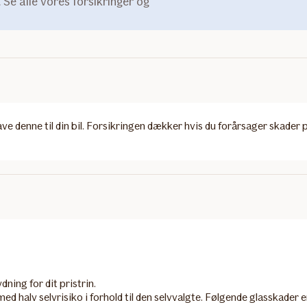
g. Se alle vores forsikringer og
ve denne til din bil. Forsikringen dækker hvis du forårsager skader p
ing for dit pristrin.
ed halv selvrisiko i forhold til den selvvalgte.​ Følgende glasskader 