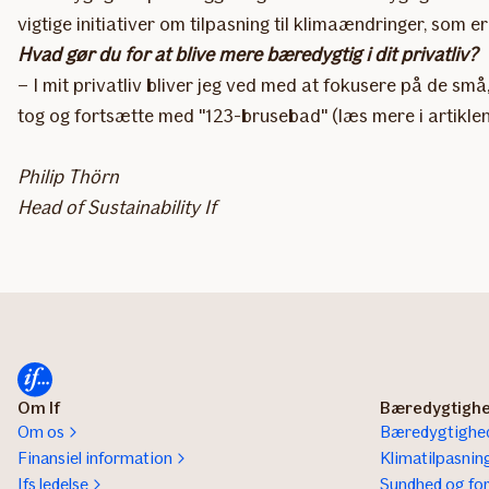
vigtige initiativer om tilpasning til klimaændringer, so
Hvad gør du for at blive mere bæredygtig i dit privatliv?
– I mit privatliv bliver jeg ved med at fokusere på de s
tog og fortsætte med "123-brusebad" (læs mere i artikl
Philip Thörn
Head of Sustainability If
Om If
Bæredygtigh
Om os
Bæredygtighed
Finansiel information
Klimatilpasnin
Ifs ledelse
Sundhed og fo