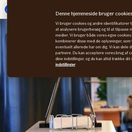
Gå
Gå
til
til
Denne hjemmeside bruger cookie
menu
indhold
Vi bruger cookies og andre identifikatorer ti
Sustainability stories
Interview med Philip Thörn
at analysere brugerbesøg og til at tilpasse
medier. Vi bruger både vores egne cookies o
kombinerer disse med de oplysninger, som v
eventuelt allerede har om dig. Vi kan dele d
partnere. Du kan acceptere vores brug af co
dine indstillinger, og du kan altid trække di
indstillinger