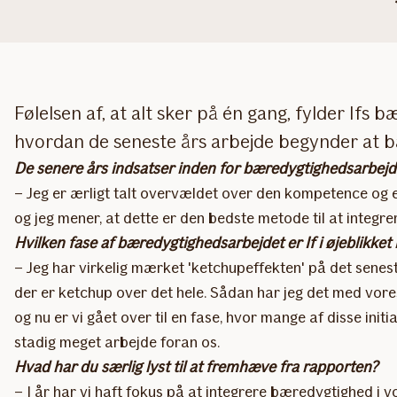
Følelsen af, at alt sker på én gang, fylder If
hvordan de seneste års arbejde begynder at b
De senere års indsatser inden for bæredygtighedsarbejd
– Jeg er ærligt talt overvældet over den kompetence og e
og jeg mener, at dette er den bedste metode til at integr
Hvilken fase af bæredygtighedsarbejdet er If i øjeblikke
– Jeg har virkelig mærket 'ketchupeffekten' på det senes
der er ketchup over det hele. Sådan har jeg det med vores
og nu er vi gået over til en fase, hvor mange af disse initi
stadig meget arbejde foran os.
Hvad har du særlig lyst til at fremhæve fra rapporten?
– I år har vi haft fokus på at integrere bæredygtighed i v