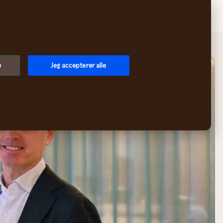
Søg
Log på
Menu
e
Jeg accepterer alle