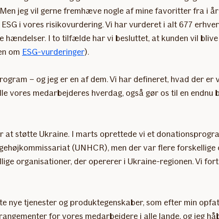
en jeg vil gerne fremhæve nogle af mine favoritter fra i å
ESG i vores risikovurdering. Vi har vurderet i alt 677 erhve
ændelser. I to tilfælde har vi besluttet, at kunden vil blive
len om
ESG-vurderinger
).
ogram – og jeg er en af dem. Vi har defineret, hvad der er 
i alle vores medarbejderes hverdag, også gør os til en endnu
r at støtte Ukraine. I marts oprettede vi et donationsprogr
ngehøjkommissariat (UNHCR), men der var flere forskellige o
kellige organisationer, der opererer i Ukraine-regionen. Vi 
te nye tjenester og produktegenskaber, som efter min opfat
ngementer for vores medarbejdere i alle lande, og jeg håber