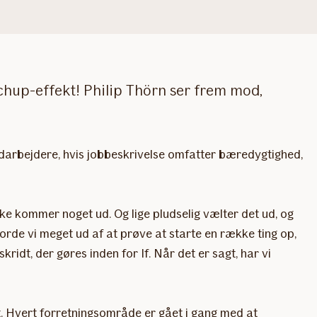
etchup-effekt! Philip Thörn ser frem mod,
medarbejdere, hvis jobbeskrivelse omfatter bæredygtighed,
ke kommer noget ud. Og lige pludselig vælter det ud, og
orde vi meget ud af at prøve at starte en række ting op,
kridt, der gøres inden for If. Når det er sagt, har vi
ift. Hvert forretningsområde er gået i gang med at