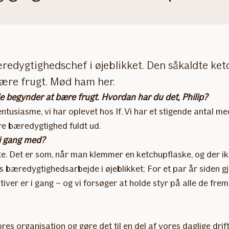
s bæredygtighedschef i øjeblikket. Den såkaldte k
ære frugt. Mød ham her.
e begynder at bære frugt. Hvordan har du det, Philip?
ntusiasme, vi har oplevet hos If. Vi har et stigende antal 
ere bæredygtighed fuldt ud.
t i gang med?
te. Det er som, når man klemmer en ketchupflaske, og der ik
 bæredygtighedsarbejde i øjeblikket; For et par år siden gj
ativer er i gang – og vi forsøger at holde styr på alle de frems
ores organisation og gøre det til en del af vores daglige dr