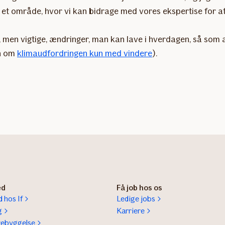
m er et område, hvor vi kan bidrage med vores ekspertise fo
må, men vigtige, ændringer, man kan lave i hverdagen, så so
en om
klimaudfordringen kun med vindere
).
ed
Få job hos os
 hos If
Ledige jobs
g
Karriere
rebyggelse