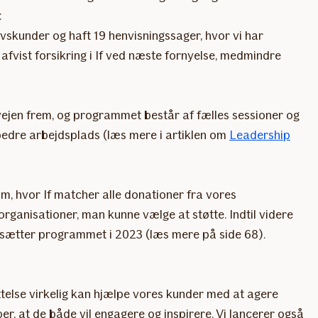
r:
rvskunder og haft 19 henvisningssager, hvor vi har
 afvist forsikring i If ved næste fornyelse, medmindre
vejen frem, og programmet består af fælles sessioner og
 bedre arbejdsplads (læs mere i artiklen om
Leadership
am, hvor If matcher alle donationer fra vores
rganisationer, man kunne vælge at støtte. Indtil videre
fortsætter programmet i 2023 (læs mere på side 68).
telse virkelig kan hjælpe vores kunder med at agere
, at de både vil engagere og inspirere. Vi lancerer også