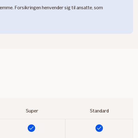
jemme. Forsikringen henvender sig til ansatte, som
Super
Standard
Inkluderet
Inkluderet