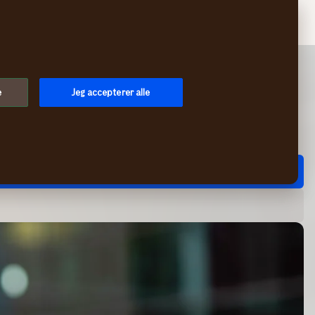
Søg
Log på
Menu
e
Jeg accepterer alle