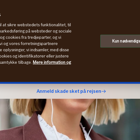
s
l at sikre webstedets funktionalitet, til
 markedsføring på websteder og sociale
g cookies fra tredjeparter, og vi
ng
Kun nødvendig
i og vores forretningspartnere
e oplysninger, vi indsamler, med disse
er ​​​​​​​​​​​​​​​​​​dækket deres
okies og identifikatorer eller justere
t samtykke tilbage.
Mere information og
Bestil et uforpligtende tilbud
Anmeld skade sket på rejsen