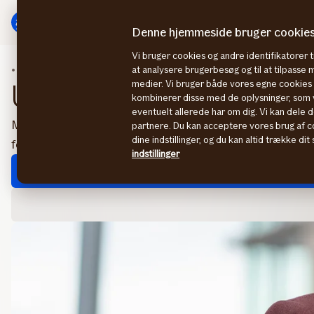
Gå
Gå
til
til
Denne hjemmeside bruger cookie
menu
indhold
Vi bruger cookies og andre identifikatorer ti
Personforsikring
Udstationeringsforsikring
at analysere brugerbesøg og til at tilpasse
medier. Vi bruger både vores egne cookies o
Udstationerings­forsikri
kombinerer disse med de oplysninger, som v
eventuelt allerede har om dig. Vi kan dele d
Med udstationeringsforsikring får både dine ansatte og deres famili
partnere. Du kan acceptere vores brug af co
dine indstillinger, og du kan altid trække di
forsikringsbehov ude så godt som hjemme.
indstillinger