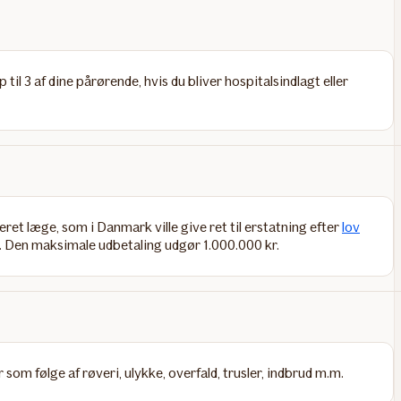
il 3 af dine pårørende, hvis du bliver hospitalsindlagt eller
eret læge, som i Danmark ville give ret til erstatning efter
lov
. Den maksimale udbetaling udgør 1.000.000 kr.
om følge af røveri, ulykke, overfald, trusler, indbrud m.m.