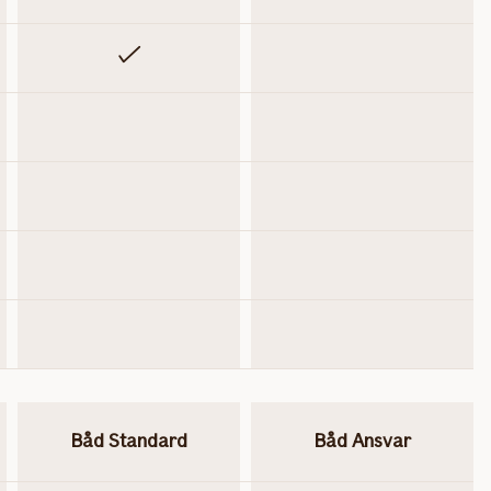
Inkluderet
Ikke inkluderet
Ikke inkluderet
Ikke inkluderet
Ikke inkluderet
Ikke inkluderet
Ikke inkluderet
Ikke inkluderet
Ikke inkluderet
Ikke inkluderet
Båd Standard
Båd Ansvar