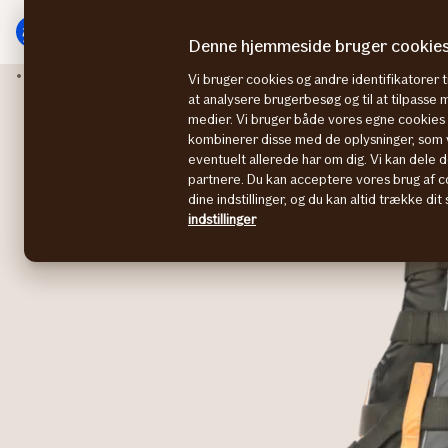
Gå
Gå
til
til
Denne hjemmeside bruger cookie
menu
indhold
Forsikringer
Bådforsikring
Vi bruger cookies og andre identifikatorer ti
at analysere brugerbesøg og til at tilpasse
medier. Vi bruger både vores egne cookies o
kombinerer disse med de oplysninger, som v
eventuelt allerede har om dig. Vi kan dele d
partnere. Du kan acceptere vores brug af co
dine indstillinger, og du kan altid trække di
indstillinger