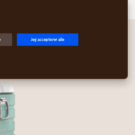
Søg
Log på
Menu
e
Jeg accepterer alle