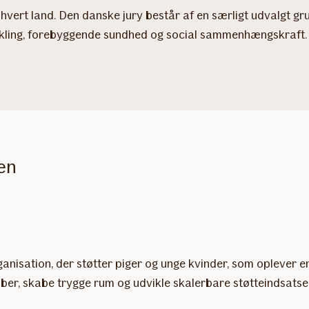
y i hvert land. Den danske jury består af en særligt udvalg
ikling, forebyggende sundhed og social sammenhængskraft.
en
ganisation, der støtter piger og unge kvinder, som oplever 
kaber, skabe trygge rum og udvikle skalerbare støtteindsatse