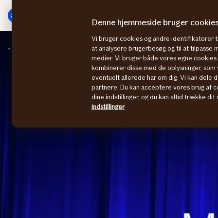
Gå
Gå
til
til
Denne hjemmeside bruger cookie
menu
indhold
Vi bruger cookies og andre identifikatorer ti
Help a lot Award
Mød vores jury
at analysere brugerbesøg og til at tilpasse
medier. Vi bruger både vores egne cookies o
kombinerer disse med de oplysninger, som v
eventuelt allerede har om dig. Vi kan dele d
partnere. Du kan acceptere vores brug af co
dine indstillinger, og du kan altid trække di
indstillinger