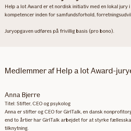
Help a lot Award er et nordisk initiativ med en lokal jur
kompetencer inden for samfundsforhold, forretningsudv
Juryopgaven udføres på frivillig basis (pro bono).
Medlemmer af Help a lot Award-jury
Anna Bjerre
Titel: Stifter, CEO og psykolog
Anna er stifter og CEO for GirlTalk, en dansk nonprofitor
end to årtier har GirlTalk arbejdet for at styrke fælless
tilknytning.