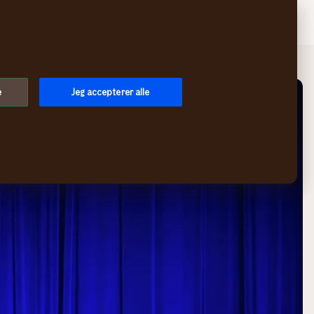
Søg
Log på
Menu
e
Jeg accepterer alle