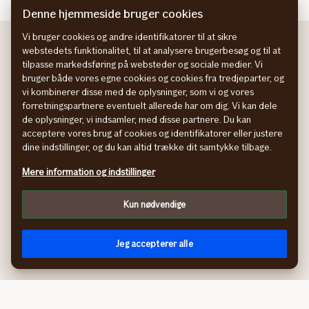
Denne hjemmeside bruger cookies
sommerhus
klar
Vi bruger cookies og andre identifikatorer til at sikre
til
webstedets funktionalitet, til at analysere brugerbesøg og til at
tilpasse markedsføring på websteder og sociale medier. Vi
foråret
bruger både vores egne cookies og cookies fra tredjeparter, og
vi kombinerer disse med de oplysninger, som vi og vores
Forsikringer
Selvbetjening
forretningspartnere eventuelt allerede har om dig. Vi kan dele
Bilforsikring
Log på Mine sider
de oplysninger, vi indsamler, med disse partnere. Du kan
Indboforsikring
Anmeld skade
acceptere vores brug af cookies og identifikatorer eller justere
Rejseforsikring
Selvbetjening
dine indstillinger, og du kan altid trække dit samtykke tilbage.
Ulykkesforsikring
Mit If App
Mere information og indstillinger
Husforsikring
Spørgsmål og svar
Børneforsikring
Ny kunde i If
Kun nødvendige
Alle forsikringer
Livsændringer
Køb forsikring
Fortryd køb af forsikring
Jeg accepterer alle
Læs vilkår og produktinfo
Om os
Genveje
Om If
Klagemuligheder