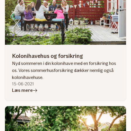
vinterklar
sommerhus
Kolonihavehus og forsikring
Nyd sommeren i din kolonihave med en forsikring hos
os. Vores sommerhusforsikring dækker nemlig også
kolonihavehuse.
15-06-2021
i
Læs mere
artiklen
Kolonihavehus
og
forsikring