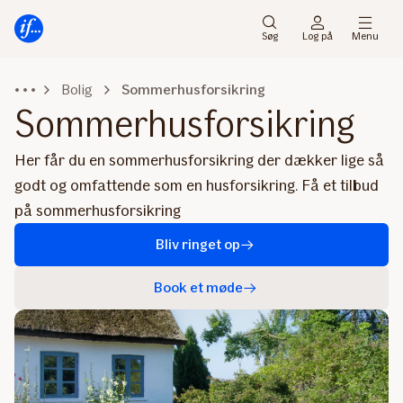
Gå
Gå
til
til
Søg
Log på
Menu
menu
indhold
Bolig
Sommerhusforsikring
Sommerhusforsikring
Her får du en sommerhusforsikring der dækker lige så
godt og omfattende som en husforsikring. Få et tilbud
på sommerhusforsikring
Bliv ringet op
Book et møde