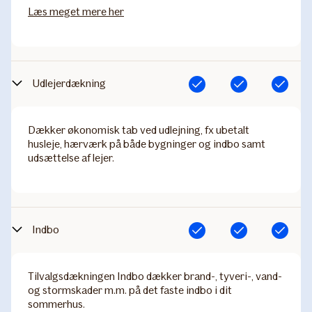
Læs meget mere her
Udlejerdækning
Inkluderet
Inkluderet
Inkluderet
Dækker økonomisk tab ved udlejning, fx ubetalt
husleje, hærværk på både bygninger og indbo samt
udsættelse af lejer.
Indbo
Inkluderet
Inkluderet
Inkluderet
Tilvalgsdækningen Indbo dækker brand-, tyveri-, vand-
og stormskader m.m. på det faste indbo i dit
sommerhus.