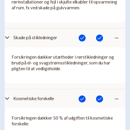
rørinstallationer og fejl i skjulte elkabler til opvarmning
af rum, fx ved skade på gulvvarmen.
Skade på stikledninger
Inkluderet
Inkluderet
Ikke
inkluderet
Forsikringen dækker utætheder i rørstikledninger og
brud på el- og svagstrømsstikledninger, som du har
pligten til at vedligeholde.
Kosmetiske forskelle
Inkluderet
Inkluderet
Ikke
inkluderet
Forsikringen dækker 50 % af udgiften til kosmetiske
forskelle: