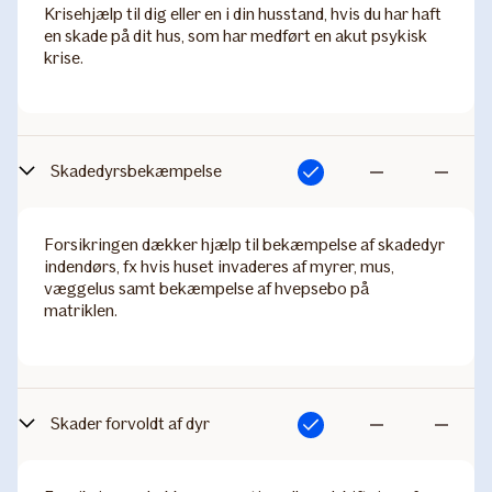
Krisehjælp til dig eller en i din husstand, hvis du har haft
en skade på dit hus, som har medført en akut psykisk
krise.
Skadedyrsbekæmpelse
Inkluderet
Ikke
Ikke
inkluderet
inkluderet
Forsikringen dækker hjælp til bekæmpelse af skadedyr
indendørs, fx hvis huset invaderes af myrer, mus,
væggelus samt bekæmpelse af hvepsebo på
matriklen.
Skader forvoldt af dyr
Inkluderet
Ikke
Ikke
inkluderet
inkluderet