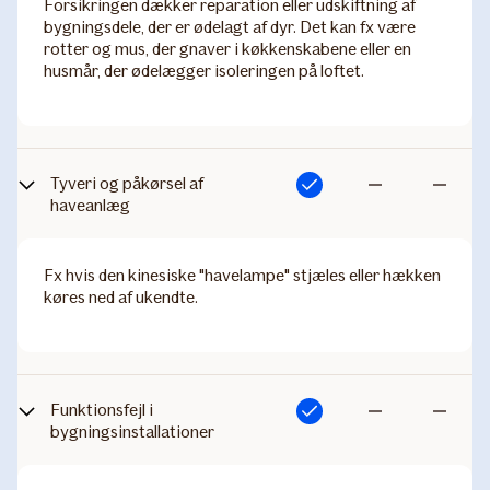
Forsikringen dækker reparation eller udskiftning af
bygningsdele, der er ødelagt af dyr. Det kan fx være
rotter og mus, der gnaver i køkkenskabene eller en
husmår, der ødelægger isoleringen på loftet.
Tyveri og påkørsel af
Inkluderet
Ikke
Ikke
haveanlæg
inkluderet
inkluderet
Fx hvis den kinesiske "havelampe" stjæles eller hækken
køres ned af ukendte.
Funktionsfejl i
Inkluderet
Ikke
Ikke
bygningsinstallationer
inkluderet
inkluderet