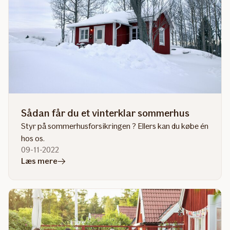
Sådan får du et vinterklar sommerhus
Styr på sommerhusforsikringen ? Ellers kan du købe én
hos os.
09-11-2022
i
Læs mere
artiklen
Sådan
får
du
et