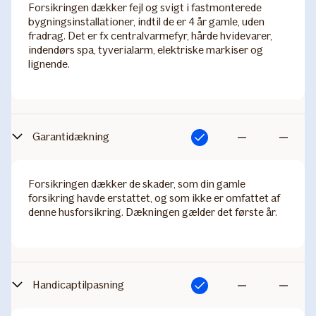
Forsikringen dækker fejl og svigt i fastmonterede
bygningsinstallationer, indtil de er 4 år gamle, uden
fradrag. Det er fx centralvarmefyr, hårde hvidevarer,
indendørs spa, tyverialarm, elektriske markiser og
lignende.
Garantidækning
Inkluderet
Ikke
Ikke
inkluderet
inkluderet
Forsikringen dækker de skader, som din gamle
forsikring havde erstattet, og som ikke er omfattet af
denne husforsikring. Dækningen gælder det første år.
Handicaptilpasning
Inkluderet
Ikke
Ikke
inkluderet
inkluderet