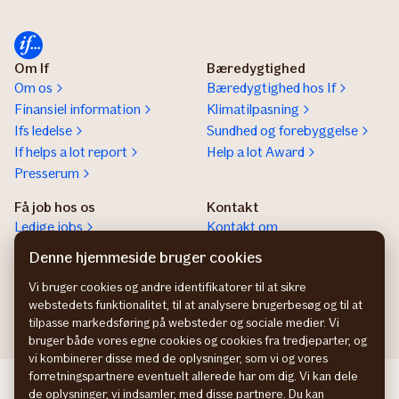
Om If
Bæredygtighed
Om os
Bæredygtighed hos If
Finansiel information
Klimatilpasning
Ifs ledelse
Sundhed og forebyggelse
If helps a lot report
Help a lot Award
Presserum
Få job hos os
Kontakt
Ledige jobs
Kontakt om
Karriere
privatforsikringer
Denne hjemmeside bruger cookies
Kontakt om
Vi bruger cookies og andre identifikatorer til at sikre
erhvervsforsikringer
webstedets funktionalitet, til at analysere brugerbesøg og til at
tilpasse markedsføring på websteder og sociale medier. Vi
bruger både vores egne cookies og cookies fra tredjeparter, og
vi kombinerer disse med de oplysninger, som vi og vores
forretningspartnere eventuelt allerede har om dig. Vi kan dele
If Skadeforsikring NO
de oplysninger, vi indsamler, med disse partnere. Du kan