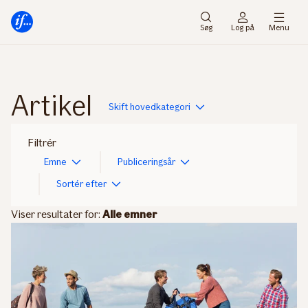
Gå
Gå
til
til
Søg
Log på
Menu
menu
indhold
Artikel
Skift hovedkategori
Filtrér
Emne
Publiceringsår
Sortér efter
Viser resultater for:
Alle emner