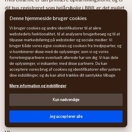
dit hus registreret som helårsbolig i BBR, er det muligt
at få nedsat afgiftssats på elvarmeafgiften.
Denne hjemmeside bruger cookies
Vær opmærksom på, at du selv skal sørge for at gøre
Vi bruger cookies og andre identifikatorer til at sikre
dit elselskab opmærksom på, at du benytter el til
webstedets funktionalitet, til at analysere brugerbesøg og til at
tilpasse markedsføring på websteder og sociale medier. Vi
opvarmning af din bolig.
bruger både vores egne cookies og cookies fra tredjeparter, og
Elvarme er en af de varmekilder, der har det største
vi kombinerer disse med de oplysninger, som vi og vores
CO2-aftryk – kun overgået af oliefyr (Kilde:
forretningspartnere eventuelt allerede har om dig. Vi kan dele
de oplysninger, vi indsamler, med disse partnere. Du kan
Energihjem
).
acceptere vores brug af cookies og identifikatorer eller justere
dine indstillinger, og du kan altid trække dit samtykke tilbage.
Mere information og indstillinger
Fordele
Kun nødvendige
Billigt at anskaffe
Simpelt (kræver blot en elradiator og
stikkontakt)
Jeg accepterer alle