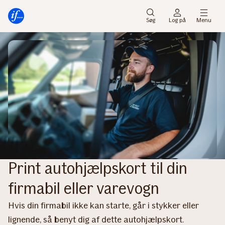
Gå
Gå
til
til
Søg
Log på
Menu
menu
indhold
Print autohjælpskort til din
firmabil eller varevogn
Hvis din firmabil ikke kan starte, går i stykker eller
lignende, så benyt dig af dette autohjælpskort.