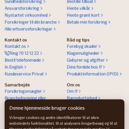
Sundhedsforsikring
Bestille tilbud
Ansvarsforsikring
Hente vilkår
Nystartet virksomhed
Hente grønt kort
Forsikringer til din branche
Betale min forsikring
Alle erhvervsforsikringer
Kontakt os
Råd og tips
Kontakt os
Forebyg skader
Ring 70 12 12 22
Klagemuligheder
Bestil telefonmøde
Gebyrer og afgifter
In English
Dine fordele hos If
Kundeservice Privat
Produktinformation (IPID)
Samarbejde
Om os
Forsikringsmægler
Om If
Brancheforening eller
Bæredygtighed
organisation
Denne hjemmeside bruger cookies
If vejhjælp Europa
Vi bruger cookies og andre identifikatorer til at sikre
Bliv partner
webstedets funktionalitet, til at analysere brugerbesøg og til at