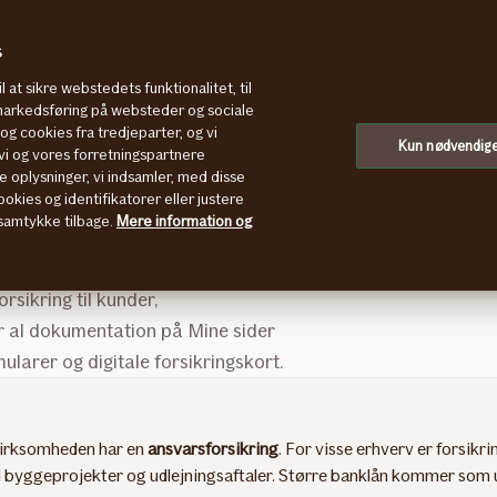
s
l at sikre webstedets funktionalitet, til
 markedsføring på websteder og sociale
g cookies fra tredjeparter, og vi
ilkår
Kun nødvendig
i og vores forretningspartnere
e oplysninger, vi indsamler, med disse
okies og identifikatorer eller justere
t samtykke tilbage.
Mere information og
rsikring til kunder,
r al dokumentation på Mine sider
ularer og digitale forsikringskort.
 virksomheden har en
ansvarsforsikring
. For visse erhverv er forsikr
d byggeprojekter og udlejningsaftaler. Større banklån kommer so