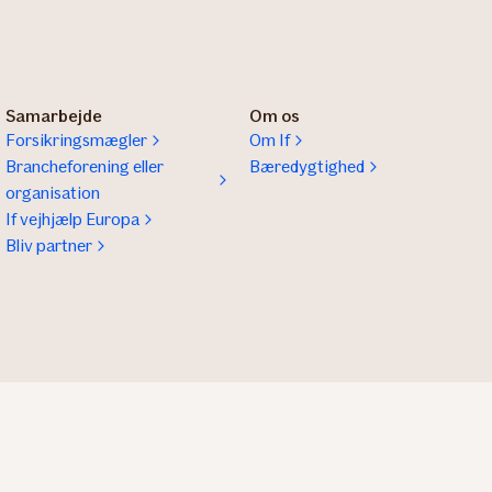
Samarbejde
Om os
Forsikringsmægler
Om If
Brancheforening eller
Bæredygtighed
organisation
If vejhjælp Europa
Bliv partner