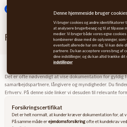
Gå
Gå
til
til
Denne hjemmeside bruger cookie
menu
indhold
Vi bruger cookies og andre identifikatorer ti
at analysere brugerbesøg og til at tilpasse
medier. Vi bruger både vores egne cookies o
Forsikringscertifikater, kort og v
kombinerer disse med de oplysninger, som v
eventuelt allerede har om dig. Vi kan dele d
partnere. Du kan acceptere vores brug af co
dine indstillinger, og du kan altid trække di
indstillinger
Det er ofte nødvendigt at vise dokumentation for gyldig fo
samarbejdspartnere, långivere og myndigheder. Du finde
Erhverv. På denne side linker vi desuden til relevante form
Forsikringscertifikat
Det er helt normalt, at kunder kræver dokumentation for, at
På samme måde er
ejendomsforsikring
ofte et kundekrav ve