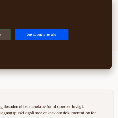
Søg
Log på
Menu
e
Jeg accepterer alle
ing desuden et branchekrav for at operere lovligt.
m udgangspunkt også med et krav om dokumentation for