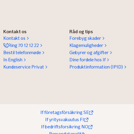
Kontakt os
Råd og tips
Kontakt os
Forebyg skader
Ring 70 12 12 22
Klagemuligheder
Bestil telefonmøde
Gebyrer og afgifter
In English
Dine fordele hos If
Kundeservice Privat
Produktinformation (IPID)
If företagsförsäkring SE
If yritysvakuutus FI
If bedriftsforsikring NO
Persondatapolitik