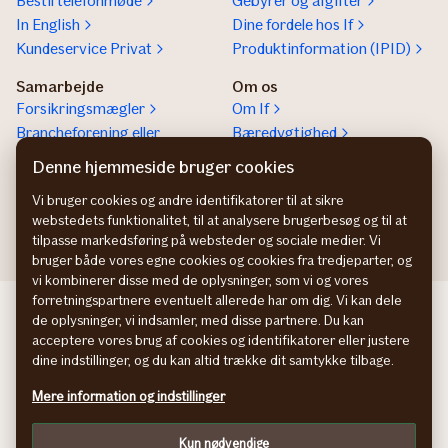
Bestil telefonmøde
Gebyrer og afgifter
In English
Dine fordele hos If
Kundeservice Privat
Produktinformation (IPID)
Samarbejde
Om os
Forsikringsmægler
Om If
Brancheforening eller
Bæredygtighed
organisation
Denne hjemmeside bruger cookies
If vejhjælp Europa
Vi bruger cookies og andre identifikatorer til at sikre
Bliv partner
webstedets funktionalitet, til at analysere brugerbesøg og til at
tilpasse markedsføring på websteder og sociale medier. Vi
bruger både vores egne cookies og cookies fra tredjeparter, og
vi kombinerer disse med de oplysninger, som vi og vores
forretningspartnere eventuelt allerede har om dig. Vi kan dele
If företagsförsäkring SE
de oplysninger, vi indsamler, med disse partnere. Du kan
If yritysvakuutus FI
acceptere vores brug af cookies og identifikatorer eller justere
If bedriftsforsikring NO
dine indstillinger, og du kan altid trække dit samtykke tilbage.
Persondatapolitik
Mere information og indstillinger
Cookies
Tilpas
Kun nødvendige