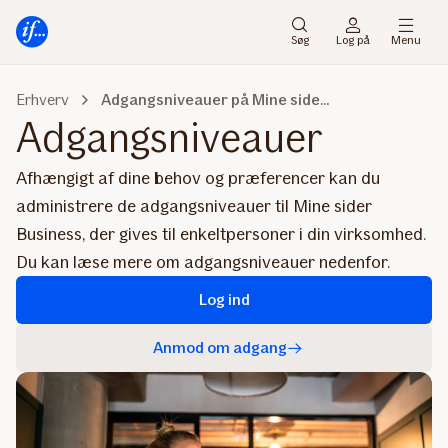
Gå
Gå
til
til
Søg
Log på
Menu
menu
indhold
Erhverv
Adgangsniveauer på Mine sider Erhverv
Adgangsniveauer
Afhængigt af dine behov og præferencer kan du
administrere de adgangsniveauer til Mine sider
Business, der gives til enkeltpersoner i din virksomhed.
Du kan læse mere om adgangsniveauer nedenfor.
Log ind
Anmod om adgang