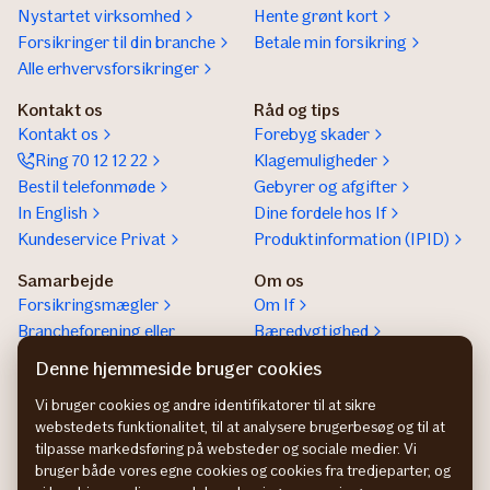
Nystartet virksomhed
Hente grønt kort
Forsikringer til din branche
Betale min forsikring
Alle erhvervsforsikringer
Kontakt os
Råd og tips
Kontakt os
Forebyg skader
Ring 70 12 12 22
Klagemuligheder
Bestil telefonmøde
Gebyrer og afgifter
In English
Dine fordele hos If
Kundeservice Privat
Produktinformation (IPID)
Samarbejde
Om os
Forsikringsmægler
Om If
Brancheforening eller
Bæredygtighed
organisation
Denne hjemmeside bruger cookies
If vejhjælp Europa
Vi bruger cookies og andre identifikatorer til at sikre
Bliv partner
webstedets funktionalitet, til at analysere brugerbesøg og til at
tilpasse markedsføring på websteder og sociale medier. Vi
bruger både vores egne cookies og cookies fra tredjeparter, og