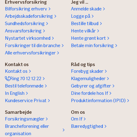
Erhvervsforsikring
Jeg vil ...
Bilforsikring erhverv
Anmelde skade
Arbejdsskadeforsikring
Logge på
Sundhedsforsikring
Bestille tilbud
Ansvarsforsikring
Hente vilkår
Nystartet virksomhed
Hente grønt kort
Forsikringer til din branche
Betale min forsikring
Alle erhvervsforsikringer
Kontakt os
Råd og tips
Kontakt os
Forebyg skader
Ring 70 12 12 22
Klagemuligheder
Bestil telefonmøde
Gebyrer og afgifter
In English
Dine fordele hos If
Kundeservice Privat
Produktinformation (IPID)
Samarbejde
Om os
Forsikringsmægler
Om If
Brancheforening eller
Bæredygtighed
organisation