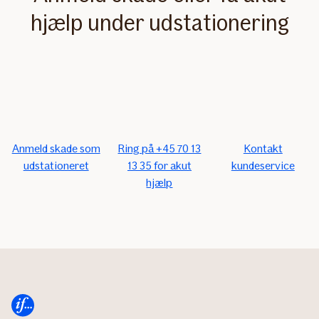
hjælp under udstationering
Anmeld skade som
Ring på +45 70 13
Kontakt
udstationeret
13 35 for akut
kundeservice
hjælp