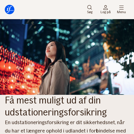
Gå
Gå
til
til
Søg
Log på
Menu
menu
indhold
Få mest muligt ud af din
udstationeringsforsikring
En udstationeringsforsikring er dit sikkerhedsnet, når
du har et længere ophold i udlandet i forbindelse med