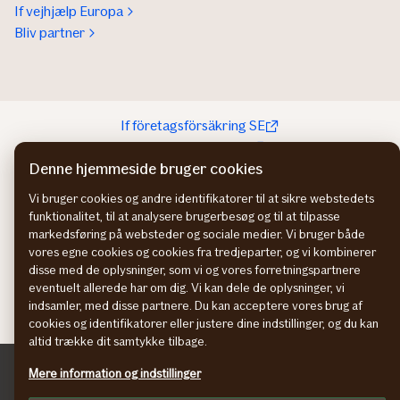
If vejhjælp Europa
Bliv partner
If företagsförsäkring SE
If yritysvakuutus FI
Denne hjemmeside bruger cookies
If bedriftsforsikring NO
Persondatapolitik
Vi bruger cookies og andre identifikatorer til at sikre webstedets
Cookies
funktionalitet, til at analysere brugerbesøg og til at tilpasse
Tilpas
markedsføring på websteder og sociale medier. Vi bruger både
vores egne cookies og cookies fra tredjeparter, og vi kombinerer
In English
disse med de oplysninger, som vi og vores forretningspartnere
facebook
eventuelt allerede har om dig. Vi kan dele de oplysninger, vi
© If Skadeforsikring, filial af If Skadeförsäkring AB (publ),
indsamler, med disse partnere. Du kan acceptere vores brug af
Sverige, CVR-nr: 2420 3212
cookies og identifikatorer eller justere dine indstillinger, og du kan
altid trække dit samtykke tilbage.
Mere information og indstillinger