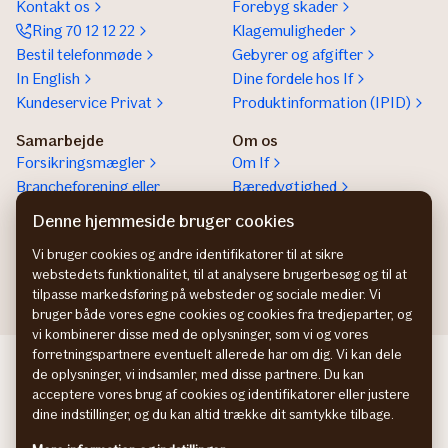
Kontakt os
Forebyg skader
Ring 70 12 12 22
Klagemuligheder
Bestil telefonmøde
Gebyrer og afgifter
In English
Dine fordele hos If
Kundeservice Privat
Produktinformation (IPID)
Samarbejde
Om os
Forsikringsmægler
Om If
Brancheforening eller
Bæredygtighed
organisation
Denne hjemmeside bruger cookies
If vejhjælp Europa
Vi bruger cookies og andre identifikatorer til at sikre
Bliv partner
webstedets funktionalitet, til at analysere brugerbesøg og til at
tilpasse markedsføring på websteder og sociale medier. Vi
bruger både vores egne cookies og cookies fra tredjeparter, og
vi kombinerer disse med de oplysninger, som vi og vores
forretningspartnere eventuelt allerede har om dig. Vi kan dele
If företagsförsäkring SE
de oplysninger, vi indsamler, med disse partnere. Du kan
If yritysvakuutus FI
acceptere vores brug af cookies og identifikatorer eller justere
If bedriftsforsikring NO
dine indstillinger, og du kan altid trække dit samtykke tilbage.
Persondatapolitik