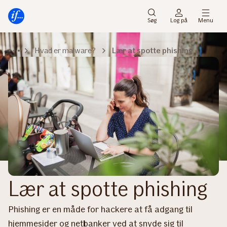
Gå
Gå
til
til
Søg
Log på
Menu
menu
indhold
Hvad er malware?
Lær at spotte phishing
Lær at spotte phishing
Phishing er en måde for hackere at få adgang til
hjemmesider og netbanker ved at snyde sig til