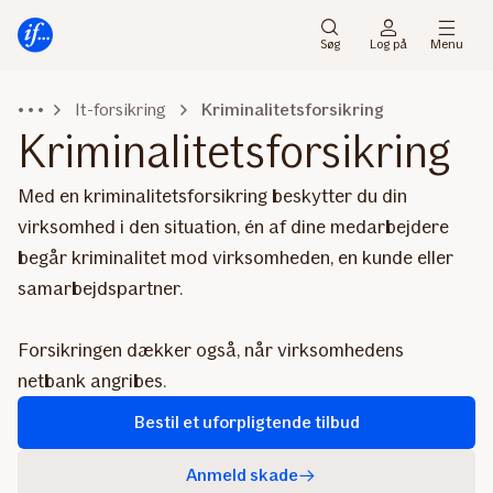
Gå
Gå
til
til
Søg
Log på
Menu
menu
indhold
It-forsikring
Kriminalitetsforsikring
Kriminalitetsforsikring
Med en kriminalitetsforsikring beskytter du din
virksomhed i den situation, én af dine medarbejdere
begår kriminalitet mod virksomheden, en kunde eller
samarbejdspartner.
Forsikringen dækker også, når virksomhedens
netbank angribes.
Bestil et uforpligtende tilbud
Anmeld skade