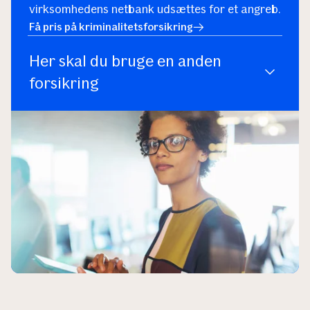
virksomhedens netbank udsættes for et angreb.
Få pris på kriminalitetsforsikring
Her skal du bruge en anden
forsikring