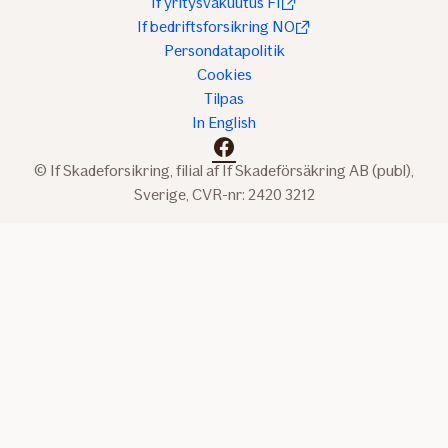
If yritysvakuutus FI
If bedriftsforsikring NO
Persondatapolitik
Cookies
Tilpas
In English
facebook
© If Skadeforsikring, filial af If Skadeförsäkring AB (publ),
Sverige, CVR-nr: 2420 3212