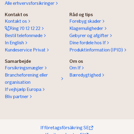
Alle erhvervsforsikringer
Kontakt os
Råd og tips
Kontakt os
Forebyg skader
Ring 70 12 12 22
Klagemuligheder
Bestil telefonmøde
Gebyrer og afgifter
In English
Dine fordele hos If
Kundeservice Privat
Produktinformation (IPID)
Samarbejde
Om os
Forsikringsmægler
Om If
Brancheforening eller
Bæredygtighed
organisation
If vejhjælp Europa
Bliv partner
If företagsförsäkring SE