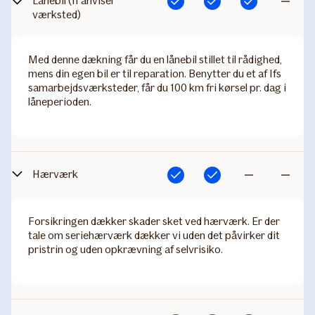
Lånebil (If anviser
Inkluderet
Inkluderet
Inkluderet
Ikke
værksted)​
inkluderet
Med denne dækning får du en lånebil stillet til rådighed,
mens din egen bil er til reparation. Benytter du et af Ifs
samarbejdsværksteder, får du 100 km fri kørsel pr. dag i
låneperioden. ​
Hærværk
Inkluderet
Inkluderet
Ikke
Ikke
inkluderet
inkluderet
Forsikringen dækker skader sket ved hærværk. Er der
tale om seriehærværk dækker vi uden det påvirker dit
pristrin og uden opkrævning af selvrisiko.