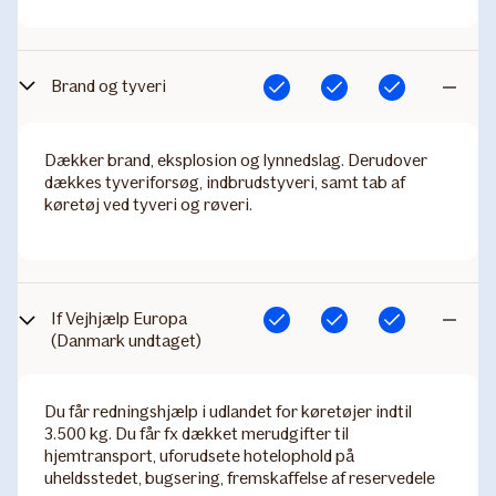
Brand og tyveri
Inkluderet
Inkluderet
Inkluderet
Ikke
inkluderet
Dækker brand, eksplosion og lynnedslag. Derudover
dækkes tyveriforsøg, indbrudstyveri, samt tab af
køretøj ved tyveri og røveri.
If Vejhjælp Europa
Inkluderet
Inkluderet
Inkluderet
Ikke
(Danmark undtaget)
inkluderet
Du får redningshjælp i udlandet for køretøjer indtil
3.500 kg. Du får fx dækket merudgifter til
hjemtransport, uforudsete hotelophold på
uheldsstedet, bugsering, fremskaffelse af reservedele