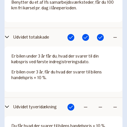
Benytter du et af Ifs samarbejdsværksteder, får du 100
km fri kørsel pr. dag i låneperioden.
Udvidet totalskade
Inkluderet
Inkluderet
Inkluderet
Ikke
inkluderet
Er bilen under 3 år får du, hvad der svarer til din
købspris ved første indregistreringsdato.
Er bilen over 3 år, får du hvad der svarer til bilens
handelspris + 10 %.
Udvidet tyveridækning
Inkluderet
Ikke
Ikke
Ikke
inkluderet
inkluderet
inkluderet
Du får hvad der svarer til bilens handelspris + 10 %.