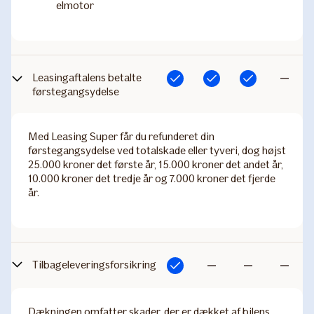
elmotor
Leasing​aftalens betalte
Inkluderet
Inkluderet
Inkluderet
Ikke
førstegangsydelse​
inkluderet
Med Leasing Super får du refunderet din
førstegangsydelse ved totalskade eller tyveri, dog højst
25.000 kroner det første år, 15.000 kroner det andet år,
10.000 kroner det tredje år og 7.000 kroner det fjerde
år.
Tilbag​eleveringsforsikring
Inkluderet
Ikke
Ikke
Ikke
inkluderet
inkluderet
inkluderet
Dækningen omfatter skader, der er dækket af bilens