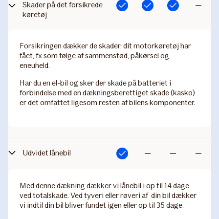
Skade​r på det forsikrede
Inkluderet
Inkluderet
Inkluderet
Ikke
køretøj
inkluderet
Forsikringen dækker de skader, dit motorkøretøj har
fået, fx som følge af sammenstød, påkørsel og
eneuheld.
Har du en el-bil og sker der skade på batteriet i
forbindelse med en dækningsberettiget skade (kasko)
er det omfattet ligesom resten af bilens komponenter.
Udvidet lånebil
Inkluderet
Ikke
Ikke
Ikke
inkluderet
inkluderet
inkluderet
Med denne dækning dækker vi lånebil i op til 14 dage
ved totalskade. Ved tyveri eller røveri af din bil dækker
vi indtil din bil bliver fundet igen eller op til 35 dage.