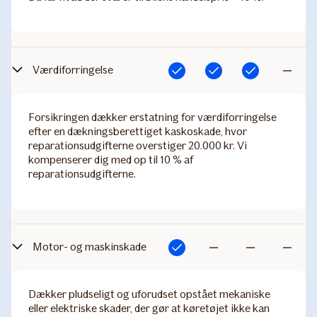
Værdiforringelse
Inkluderet
Inkluderet
Inkluderet
Ikke
inkluderet
Forsikringen dækker erstatning for værdiforringelse
efter en dækningsberettiget kaskoskade, hvor
reparationsudgifterne overstiger 20.000 kr. Vi
kompenserer dig med op til 10 % af
reparationsudgifterne.
Motor- og maskinskade
Inkluderet
Ikke
Ikke
Ikke
inkluderet
inkluderet
inkluderet
Dækker pludseligt og uforudset opstået mekaniske
eller elektriske skader, der gør at køretøjet ikke kan