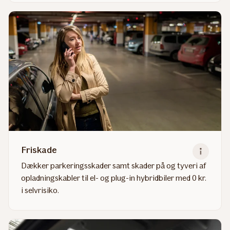
more
about
Førerpladsdækning
Friskade
Dækker parkeringsskader samt skader på og tyveri af
opladningskabler til el- og plug-in hybridbiler med 0 kr.
i selvrisiko.
Read
more
about
Friskade