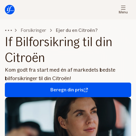
Gå
Gå
til
til
Menu
menu
indhold
Forsikringer
Ejer du en Citroën?
If Bilforsikring til din
Citroën
Kom godt fra start med én af markedets bedste
bilforsikringer til din Citroën!
Beregn din pris