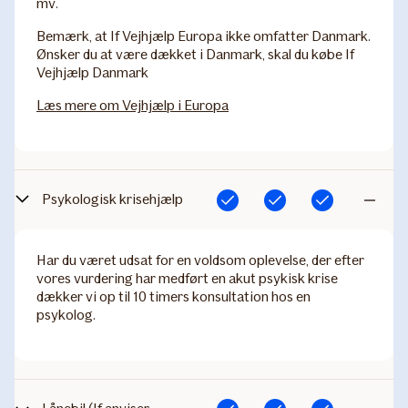
mv.
Bemærk
, at If Vejhjælp Europa ikke omfatter Danmark.
Ønsker du at være dækket i Danmark, skal du købe If
Vejhjælp Danmark
Læs mere om Vejhjælp i Europa
Psykologisk krisehjælp
Inkluderet
Inkluderet
Inkluderet
Ikke
inkluderet
Har du været udsat for en voldsom oplevelse, der efter
vores vurdering har medført en akut psykisk krise
dækker vi op til 10 timers konsultation hos en
psykolog.