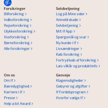
Forsikringer
Selvbetjening
Bilforsikring
Log på Mine sider
Indboforsikring
Anmeld skade
Rejseforsikring
Selvbetjening
Ulykkesforsikring
Mit If App
Husforsikring
Spørgsmål og svar
Børneforsikring
Ny kunde i If
Alle forsikringer
Livsændringer
Køb forsikring
Fortryd køb af forsikring
Læs vilkår og produktinfo
Om os
Genveje
Om If
Klagemuligheder
Bæredygtighed
Gebyrer og afgifter
Karriere i If
If Fordelsprogram
Presse
Hvorfor vælge If
Help a lot Award