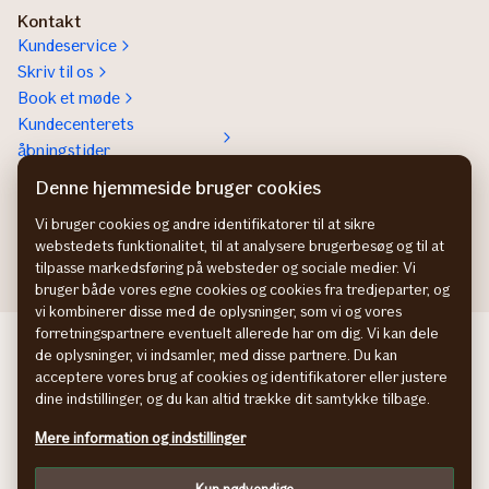
Kontakt
Kundeservice
Skriv til os
Book et møde
Kundecenterets
åbningstider
Kontakt os om
Denne hjemmeside bruger cookies
Erhvervsforsikringer
Vi bruger cookies og andre identifikatorer til at sikre
In English
webstedets funktionalitet, til at analysere brugerbesøg og til at
tilpasse markedsføring på websteder og sociale medier. Vi
bruger både vores egne cookies og cookies fra tredjeparter, og
vi kombinerer disse med de oplysninger, som vi og vores
forretningspartnere eventuelt allerede har om dig. Vi kan dele
If Skadeförsäkring SE
de oplysninger, vi indsamler, med disse partnere. Du kan
If Skadeforsikring NO
acceptere vores brug af cookies og identifikatorer eller justere
If Vahinkovakuutus FI
dine indstillinger, og du kan altid trække dit samtykke tilbage.
Information om tilgængelighed
Mere information og indstillinger
Persondatapolitik
Cookies