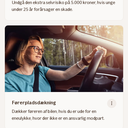
Undgå den ekstra selvrisiko på 5.000 kroner, hvis unge
under 25 år forårsager en skade.
Read
more
about
Ung
bilist
Førerpladsdækning
Dækker føreren af bilen, hvis du er ude for en
eneulykke, hvor der ikke er en ansvarlig modpart.
Read