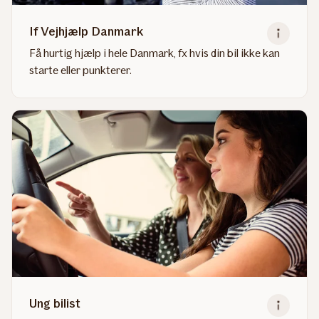
If Vejhjælp Danmark
Få hurtig hjælp i hele Danmark, fx hvis din bil ikke kan
starte eller punkterer.
Read
more
about
If
Vejhjælp
Danmark
Ung bilist