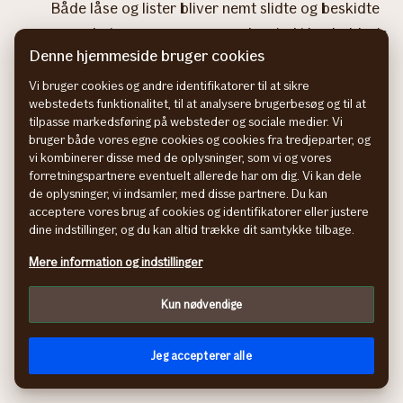
Både låse og lister bliver nemt slidte og beskidte
og ved at rengøre og smøre dem ind i henholdsvis
Denne hjemmeside bruger cookies
låseolie og silikonefedt, kan du komme potentielle
problemer i forkøbet.
Vi bruger cookies og andre identifikatorer til at sikre
webstedets funktionalitet, til at analysere brugerbesøg og til at
tilpasse markedsføring på websteder og sociale medier. Vi
Tjek olien
bruger både vores egne cookies og cookies fra tredjeparter, og
Det er en god idé at give bilen et olieskift, da
vi kombinerer disse med de oplysninger, som vi og vores
forretningspartnere eventuelt allerede har om dig. Vi kan dele
motoren kan have svært ved at starte i frostvejr
de oplysninger, vi indsamler, med disse partnere. Du kan
på en tyk og gammel motorolie.
acceptere vores brug af cookies og identifikatorer eller justere
dine indstillinger, og du kan altid trække dit samtykke tilbage.
Det er en god idé at kombinere olieskiftet med et
Mere information og indstillinger
skift af oliefilteret, så olien flyder bedst muligt.
Kun nødvendige
Sådan optimerer du også chancen for en nem
Jeg accepterer alle
opstart på de kolde vintermorgener.