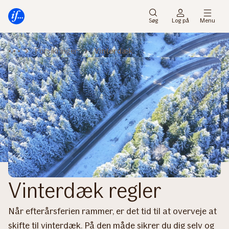
Gå
Gå
til
til
Søg
Log på
Menu
menu
indhold
Forsikringer
Vinterdæk
Vinterdæk regler
Når efterårsferien rammer, er det tid til at overveje at
skifte til vinterdæk. På den måde sikrer du dig selv og