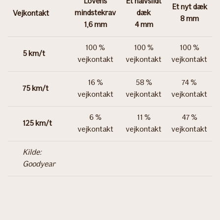
Lovens
Et halvslidt
Et nyt dæk
mindstekrav
dæk
Vejkontakt
8 mm​
1,6 mm​
4 mm​
​​100 %
​​100 %
​​100 %
5 km/t
vejkontakt​
vejkontakt​
vejkontakt​
16 %
58 %
74 %
75 km/t​
vejkontakt
vejkontakt​
vejkontakt
6 %
11 %
47 %
​125 km/t
vejkontakt​
vejkontakt​
vejkontakt​
Kilde:
Ikke
Ikke
Ikke
Goodyear
inkluderet
inkluderet
inkluderet