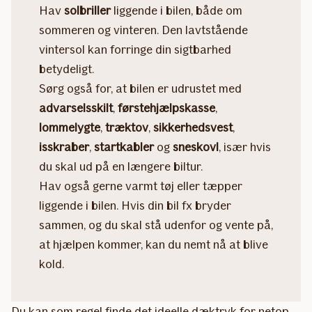
Hav
solbriller
liggende i bilen, både om
sommeren og vinteren. Den lavtstående
vintersol kan forringe din sigtbarhed
betydeligt.
Sørg også for, at bilen er udrustet med
advarselsskilt
,
førstehjælpskasse
,
lommelygte
,
træktov
,
sikkerhedsvest
,
isskraber
,
startkabler
og
sneskovl
, især hvis
du skal ud på en længere biltur.
Hav også gerne varmt tøj eller tæpper
liggende i bilen. Hvis din bil fx bryder
sammen, og du skal stå udenfor og vente på,
at hjælpen kommer, kan du nemt nå at blive
kold.
Du kan som regel finde det ideelle dæktryk for netop