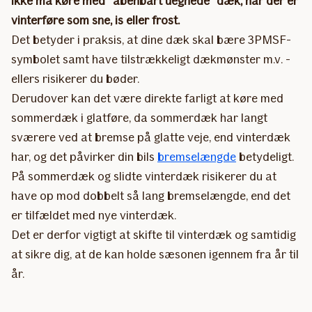
ikke må køre med ”åbenbart uegnede" dæk, når der er
vinterføre som sne, is eller frost.
Det betyder i praksis, at dine dæk skal bære 3PMSF-
symbolet samt have tilstrækkeligt dækmønster m.v. -
ellers risikerer du bøder.
Derudover kan det være direkte farligt at køre med
sommerdæk i glatføre, da sommerdæk har langt
sværere ved at bremse på glatte veje, end vinterdæk
har, og det påvirker din bils
bremselængde
betydeligt.
På sommerdæk og slidte vinterdæk risikerer du at
have op mod dobbelt så lang bremselængde, end det
er tilfældet med nye vinterdæk.
Det er derfor vigtigt at skifte til vinterdæk og samtidig
at sikre dig, at de kan holde sæsonen igennem fra år til
år.