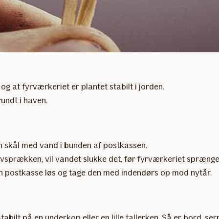
g at fyrværkeriet er plantet stabilt i jorden.
rundt i haven.
en skål med vand i bunden af postkassen.
prækken, vil vandet slukke det, før fyrværkeriet sprænge
din postkasse løs og tage den med indendørs op mod nytår.
abilt på en underkop eller en lille tallerken. Så er bord, se