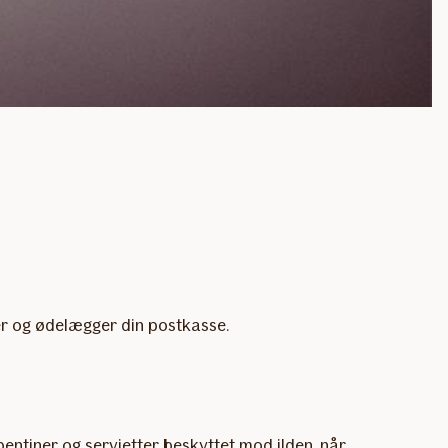
r og ødelægger din postkasse.
rpentiner og servietter beskyttet mod ilden, når