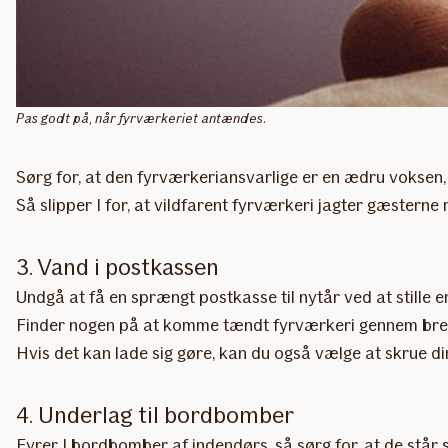
Pas godt på, når fyrværkeriet antændes.
Sørg for, at den fyrværkeriansvarlige er en ædru voksen, o
Så slipper I for, at vildfarent fyrværkeri jagter gæsterne 
3. Vand i postkassen
Undgå at få en sprængt postkasse til nytår ved at stille 
Finder nogen på at komme tændt fyrværkeri gennem brevs
Hvis det kan lade sig gøre, kan du også vælge at skrue 
4. Underlag til bordbomber
Fyrer I bordbomber af indendørs, så sørg for, at de står st