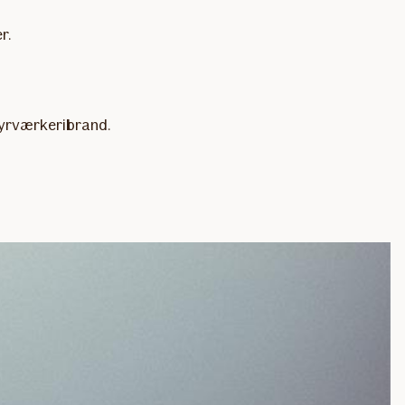
r.
 fyrværkeribrand.