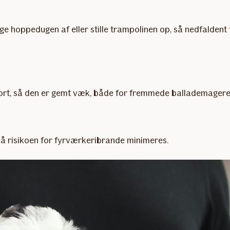
e hoppedugen af eller stille trampolinen op, så nedfaldent f
arport, så den er gemt væk, både for fremmede ballademagere
, så risikoen for fyrværkeribrande minimeres.