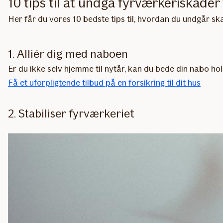
10 tips til at undgå fyrværkeriskader 
Her får du vores 10 bedste tips til, hvordan du undgår skad
1. Alliér dig med naboen
Er du ikke selv hjemme til nytår, kan du bede din nabo ho
Få et uforpligtende tilbud på en forsikring til dit hus
2. Stabiliser fyrværkeriet