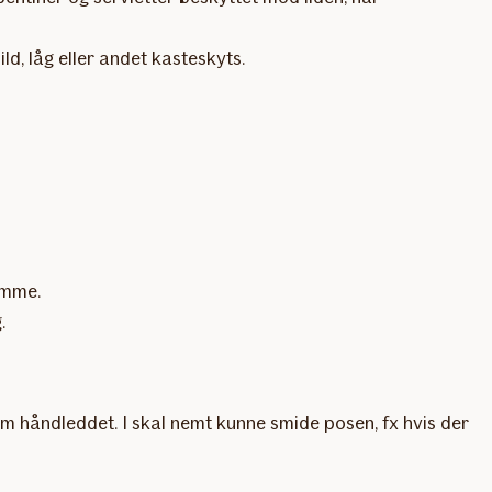
d, låg eller andet kasteskyts.
amme.
.
håndleddet. I skal nemt kunne smide posen, fx hvis der