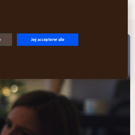
Søg
Log på
Menu
e
Jeg accepterer alle