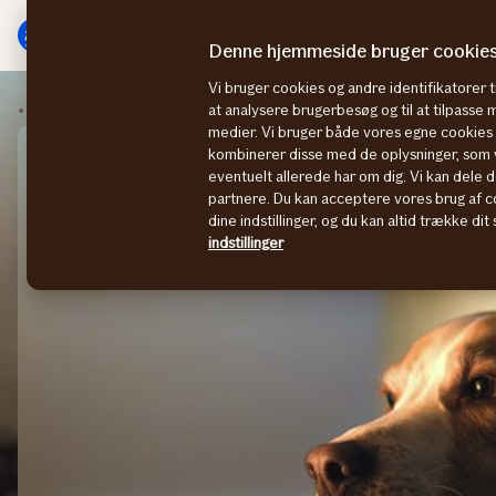
Gå
Gå
til
til
Denne hjemmeside bruger cookie
menu
indhold
Vi bruger cookies og andre identifikatorer ti
Husforsikring
Hus nytår
at analysere brugerbesøg og til at tilpasse
medier. Vi bruger både vores egne cookies o
kombinerer disse med de oplysninger, som v
eventuelt allerede har om dig. Vi kan dele d
partnere. Du kan acceptere vores brug af co
dine indstillinger, og du kan altid trække di
indstillinger