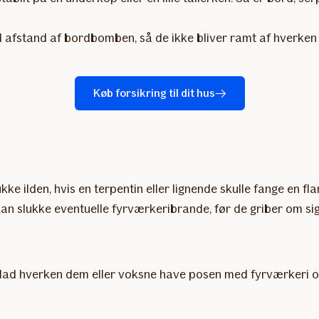
afstand af bordbomben, så de ikke bliver ramt af hverken il
Køb forsikring til dit hus
e ilden, hvis en terpentin eller lignende skulle fange en fl
 slukke eventuelle fyrværkeribrande, før de griber om sig
ad hverken dem eller voksne have posen med fyrværkeri om 