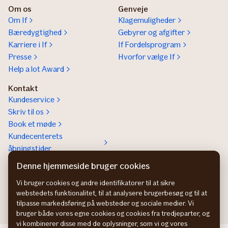
Om os
Genveje
Om If
Klagemuligheder
Bæredygtighed
Gebyrer og afgifter
Karriere i If
If Fordelsprogram
Presse
Hvorfor vælge If
Help a lot Award
Kontakt
Kundeservice
Skriv til os
Book et møde
Kundecenterets
åbningstider
Kontakt os om
Denne hjemmeside bruger cookies
Erhvervsforsikringer
Vi bruger cookies og andre identifikatorer til at sikre
In English
webstedets funktionalitet, til at analysere brugerbesøg og til at
tilpasse markedsføring på websteder og sociale medier. Vi
bruger både vores egne cookies og cookies fra tredjeparter, og
vi kombinerer disse med de oplysninger, som vi og vores