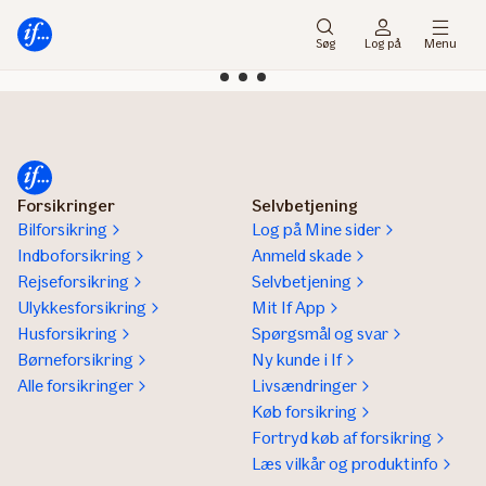
Gå
Gå
til
til
Søg
Log på
Menu
menu
indhold
Forsikringer
Selvbetjening
Bilforsikring
Log på Mine sider
Indboforsikring
Anmeld skade
Rejseforsikring
Selvbetjening
Ulykkesforsikring
Mit If App
Husforsikring
Spørgsmål og svar
Børneforsikring
Ny kunde i If
Alle forsikringer
Livsændringer
Køb forsikring
Fortryd køb af forsikring
Læs vilkår og produktinfo