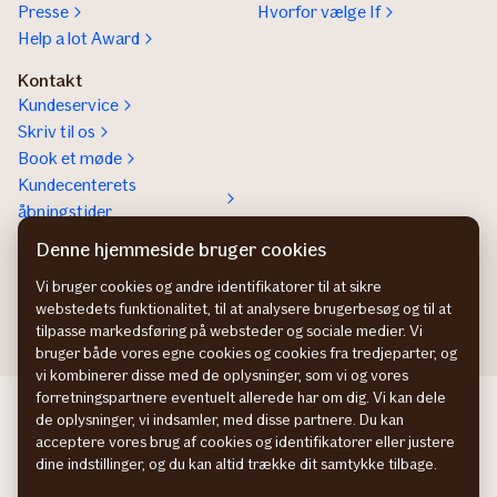
Presse
Hvorfor vælge If
Help a lot Award
Kontakt
Kundeservice
Skriv til os
Book et møde
Kundecenterets
åbningstider
Kontakt os om
Denne hjemmeside bruger cookies
Erhvervsforsikringer
Vi bruger cookies og andre identifikatorer til at sikre
In English
webstedets funktionalitet, til at analysere brugerbesøg og til at
tilpasse markedsføring på websteder og sociale medier. Vi
bruger både vores egne cookies og cookies fra tredjeparter, og
vi kombinerer disse med de oplysninger, som vi og vores
forretningspartnere eventuelt allerede har om dig. Vi kan dele
If Skadeförsäkring SE
de oplysninger, vi indsamler, med disse partnere. Du kan
If Skadeforsikring NO
acceptere vores brug af cookies og identifikatorer eller justere
If Vahinkovakuutus FI
dine indstillinger, og du kan altid trække dit samtykke tilbage.
Information om tilgængelighed