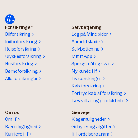
Forsikringer
Selvbetjening
Bilforsikring
Log på Mine sider
Indboforsikring
Anmeld skade
Rejseforsikring
Selvbetjening
Ulykkesforsikring
Mit If App
Husforsikring
Spørgsmål og svar
Børneforsikring
Ny kunde i If
Alle forsikringer
Livsændringer
Køb forsikring
Fortryd køb af forsikring
Læs vilkår og produktinfo
Om os
Genveje
Om If
Klagemuligheder
Bæredygtighed
Gebyrer og afgifter
Karriere i If
If Fordelsprogram