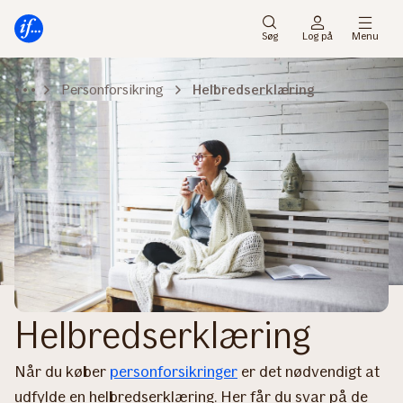
Gå
Gå
til
til
Søg
Log på
Menu
menu
indhold
Personforsikring
Helbredserklæring
Helbredserklæring
Når du køber
personforsikringer
er det nødvendigt at
udfylde en helbredserklæring. Her får du svar på de