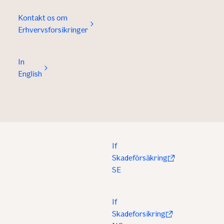
Kontakt os om
Erhvervsforsikringer
In
English
If
Skadeförsäkring
SE
If
Skadeforsikring