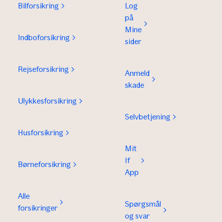
Bilforsikring
Log
på
Mine
Indboforsikring
sider
Rejseforsikring
Anmeld
skade
Ulykkesforsikring
Selvbetjening
Husforsikring
Mit
If
Børneforsikring
App
Alle
Spørgsmål
forsikringer
og svar