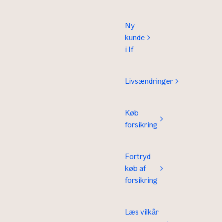
Ny
kunde
i If
Livsændringer
Køb
forsikring
Fortryd
køb af
forsikring
Læs vilkår