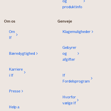
og
produktinfo
Om os
Genveje
Om
Klagemuligheder
If
Gebyrer
Bæredygtighed
og
afgifter
Karriere
i If
If
Fordelsprogram
Presse
Hvorfor
vælge If
Help a