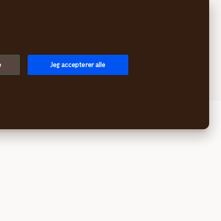
Søg
Log på
Menu
e
Jeg accepterer alle