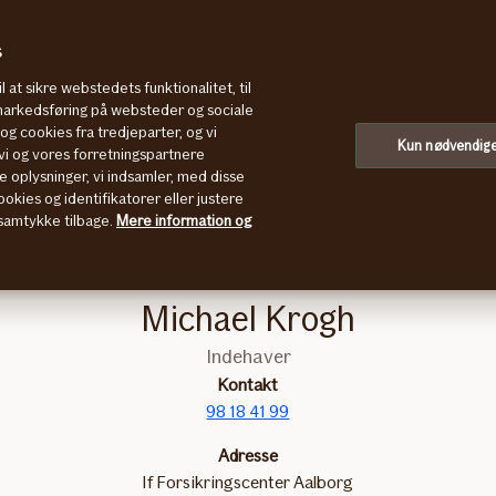
s
l at sikre webstedets funktionalitet, til
 markedsføring på websteder og sociale
g cookies fra tredjeparter, og vi
org
Kun nødvendig
i og vores forretningspartnere
e oplysninger, vi indsamler, med disse
okies og identifikatorer eller justere
t samtykke tilbage.
Mere information og
Michael Krogh
Indehaver
Kontakt
98 18 41 99
Adresse
If Forsikringscenter Aalborg