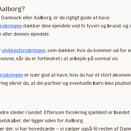
 Aalborg?
n Danmark eller Aalborg, er de rigtigt gode at have.
rsikringen
dækker dine ejendele ved fx tyveri og brand, og 
eller dennes ejendele.
r
ulykkesforsikringen
, som dækker, hvis du kommer ud for en
vne, når du er forhindret i at arbejde på normal vis.
orsikringen
er især god at have, hvis du har et stort økonomis
g sikrer du, at din partner og eventuelle børn ikke pludseli
ndre steder i landet. Eftersom forsikring sjældent er bundet
selskaber, der ligger uden for Aalborg.
t er dér, vi har hovedsæde – vi sælger også til resten af Dan