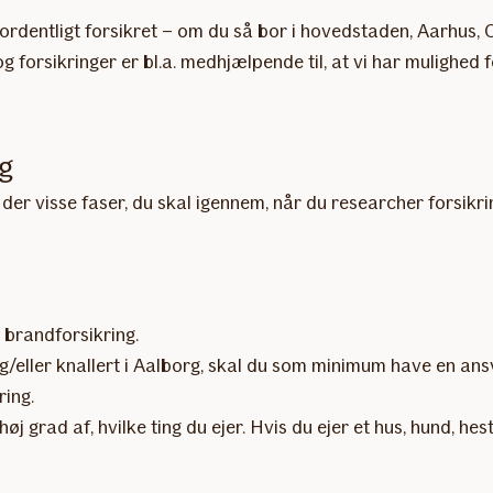
r ordentligt forsikret – om du så bor i hovedstaden, Aarhus, O
forsikringer er bl.a. medhjælpende til, at vi har mulighed for
rg
der visse faser, du skal igennem, når du researcher forsikri
n brandforsikring.
og/eller knallert i Aalborg, skal du som minimum have en ansv
ring.
j grad af, hvilke ting du ejer. Hvis du ejer et hus, hund, h