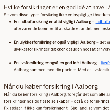
Hvilke forsikringer er en god idé at have i
Selvom disse typer forsikring ikke er lovpligtige i hverke
En indboforsikring er altid vigtig i Aalborg
–
indbofo
uforvarende kommer til at skade et andet menneske 
En ulykkesforsikring er også vigtig i Aalborg
– det e
ulykkesforsikringer dækker desuden nedsat erhvervse
En livsforsikring er også en god idé i Aalborg
–
livsf
Aalborg sammen med din partner. Med en livsforsikrin
Når du køber forsikring i Aalborg
Når du køber forsikring i Aalborg, foregår det som alle a
forsikringer hos de fleste selskaber – også de forsikrings
Fx sælger If ikke kun forsikringer til Sjælland, selvom de