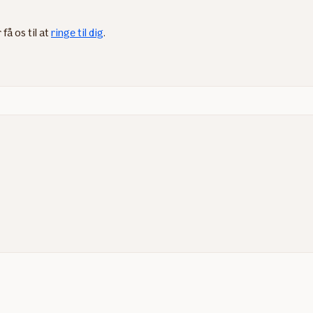
r få os til at
ringe til dig
​.​​​​​​​​​