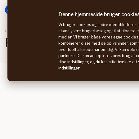
Gå
Gå
til
til
Denne hjemmeside bruger cookie
menu
indhold
Vi bruger cookies og andre identifikatorer ti
Kundeservice
Aalborg
at analysere brugerbesøg og til at tilpasse
medier. Vi bruger både vores egne cookies o
Forsikringscenter i Aalb
kombinerer disse med de oplysninger, som v
eventuelt allerede har om dig. Vi kan dele d
partnere. Du kan acceptere vores brug af co
dine indstillinger, og du kan altid trække di
indstillinger