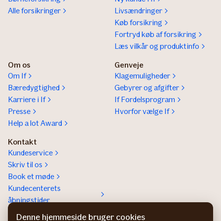
Alle forsikringer
Livsændringer
Køb forsikring
Fortryd køb af forsikring
Læs vilkår og produktinfo
Om os
Genveje
Om If
Klagemuligheder
Bæredygtighed
Gebyrer og afgifter
Karriere i If
If Fordelsprogram
Presse
Hvorfor vælge If
Help a lot Award
Kontakt
Kundeservice
Skriv til os
Book et møde
Kundecenterets
åbningstider
Kontakt os om
Denne hjemmeside bruger cookies