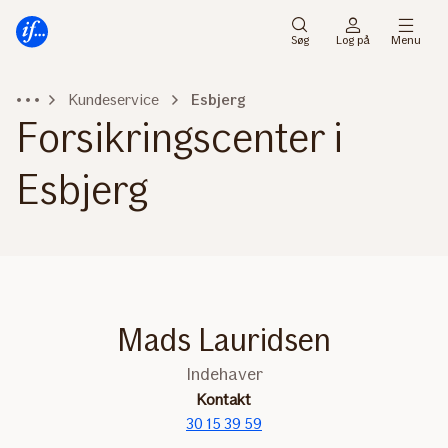
Gå
Gå
til
til
Søg
Log på
Menu
menu
indhold
Kundeservice
Esbjerg
Forsikringscenter i
Esbjerg
Mads Lauridsen
Indehaver
Kontakt
30 15 39 59