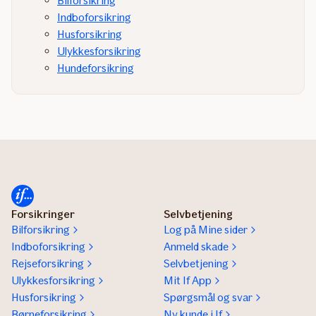
Bilforsikring
Indboforsikring
Husforsikring
Ulykkesforsikring
Hundeforsikring
Forsikringer
Selvbetjening
Bilforsikring
Log på Mine sider
Indboforsikring
Anmeld skade
Rejseforsikring
Selvbetjening
Ulykkesforsikring
Mit If App
Husforsikring
Spørgsmål og svar
Børneforsikring
Ny kunde i If