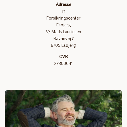
Adresse
If
Forsikringscenter
Esbjerg
V/ Mads Lauridsen
Ravnevej 7
6705 Esbjerg
CVR
27800041