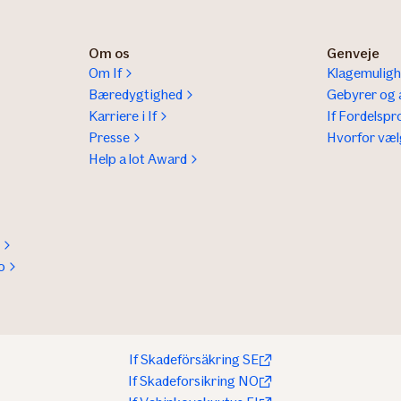
Om os
Genveje
Om If
Klagemuligh
Bæredygtighed
Gebyrer og a
Karriere i If
If Fordelsp
Presse
Hvorfor væl
Help a lot Award
o
If Skadeförsäkring SE
If Skadeforsikring NO