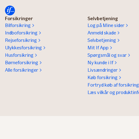
Forsikringer
Selvbetjening
Bilforsikring
Log på Mine sider
Indboforsikring
Anmeld skade
Rejseforsikring
Selvbetjening
Ulykkesforsikring
Mit If App
Husforsikring
Spørgsmål og svar
Børneforsikring
Ny kunde i If
Alle forsikringer
Livsændringer
Køb forsikring
Fortryd køb af forsikring
Læs vilkår og produktinf