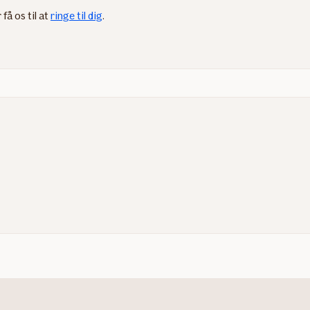
r få os til at
ringe til dig
​.​​​​​​​​​