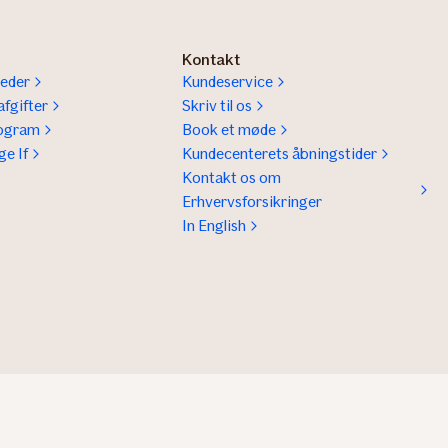
Kontakt
eder
Kundeservice
fgifter
Skriv til os
rogram
Book et møde
ge If
Kundecenterets åbningstider
Kontakt os om
Erhvervsforsikringer
In English