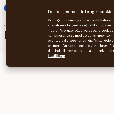
Gå
Gå
til
til
Denne hjemmeside bruger cookie
menu
indhold
Vi bruger cookies og andre identifikatorer ti
Kundeservice
Roskilde
at analysere brugerbesøg og til at tilpasse
medier. Vi bruger både vores egne cookies o
Forsikringscenter i Rosk
kombinerer disse med de oplysninger, som v
eventuelt allerede har om dig. Vi kan dele d
partnere. Du kan acceptere vores brug af co
dine indstillinger, og du kan altid trække di
indstillinger