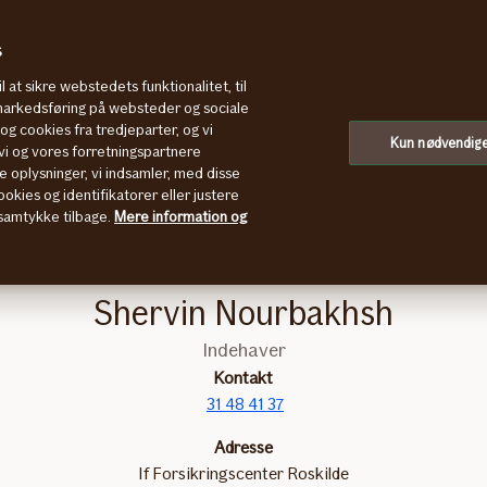
s
l at sikre webstedets funktionalitet, til
 markedsføring på websteder og sociale
g cookies fra tredjeparter, og vi
ilde
Kun nødvendig
i og vores forretningspartnere
e oplysninger, vi indsamler, med disse
okies og identifikatorer eller justere
t samtykke tilbage.
Mere information og
Shervin Nourbakhsh
Indehaver
Kontakt
31 48 41 37
Adresse
If Forsikringscenter Roskilde