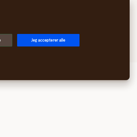
Søg
Log på
Menu
e
Jeg accepterer alle