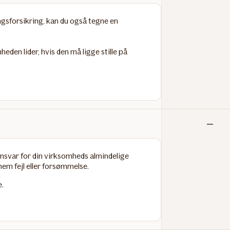
inkludere
gsforsikring
, kan du også tegne en
den lider, hvis den må ligge stille på
Ikke
inkludere
nsvar for din virksomheds almindelige
nem fejl eller forsømmelse.
.