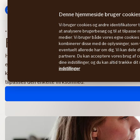
Gå
Gå
til
til
Denne hjemmeside bruger cookie
menu
indhold
Vi bruger cookies og andre identifikatorer ti
Branche
Sundhed og behandling
at analysere brugerbesøg og til at tilpasse
medier. Vi bruger både vores egne cookies o
Forsikring til læge og be
kombinerer disse med de oplysninger, som v
eventuelt allerede har om dig. Vi kan dele d
Hvis du arbejder som praktiserende læge, speciallæge, t
partnere. Du kan acceptere vores brug af co
dine indstillinger, og du kan altid trække di
ergoterapeut, psykolog eller massør, tilbyder vi en række 
indstillinger
klinik eller praksis. Vi har samlet forsikringerne i tre ove
tilpasses den enkelte virksomhed.