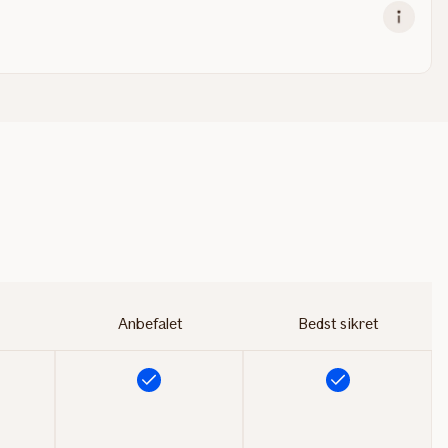
Anbefalet
Bedst sikret
Inkluderet
Inkluderet