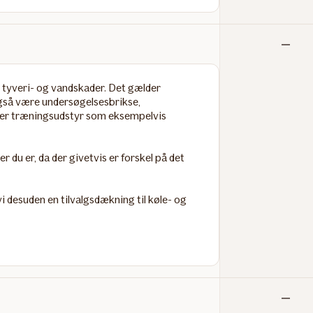
Ikke
inkludere
, tyveri- og vandskader. Det gælder
også være undersøgelsesbrikse,
ler træningsudstyr som eksempelvis
r du er, da der givetvis er forskel på det
vi desuden en tilvalgsdækning til køle- og
Ikke