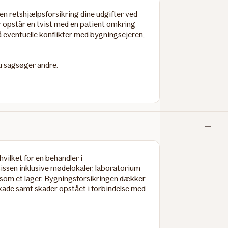
inkludere
 en
retshjælpsforsikring
dine udgifter ved
er opstår en tvist med en patient omkring
å eventuelle konflikter med bygningsejeren,
u sagsøger andre.
Ikke
inkludere
hvilket for en behandler i
sissen inklusive mødelokaler, laboratorium
som et lager. Bygningsforsikringen dækker
skade samt skader opstået i forbindelse med