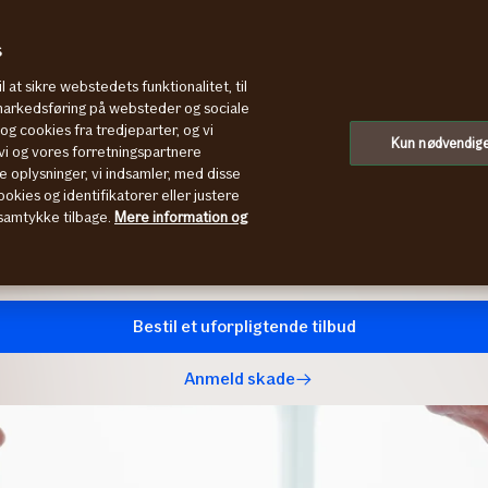
s
l at sikre webstedets funktionalitet, til
 markedsføring på websteder og sociale
g cookies fra tredjeparter, og vi
handler
Kun nødvendig
i og vores forretningspartnere
e oplysninger, vi indsamler, med disse
andlæge, fysioterapeut,
okies og identifikatorer eller justere
t samtykke tilbage.
Mere information og
forsikringer, der kan sikre din
rskuelige pakker, som alle kan
Bestil et uforpligtende tilbud
Anmeld skade