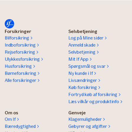
Forsikringer
Selvbetjening
Bilforsikring
Log på Mine sider
Indboforsikring
Anmeld skade
Rejseforsikring
Selvbetjening
Ulykkesforsikring
Mit If App
Husforsikring
Spørgsmål og svar
Børneforsikring
Ny kunde i If
Alle forsikringer
Livsændringer
Køb forsikring
Fortryd køb af forsikring
Læs vilkår og produktinfo
Om os
Genveje
Om If
Klagemuligheder
Bæredygtighed
Gebyrer og afgifter