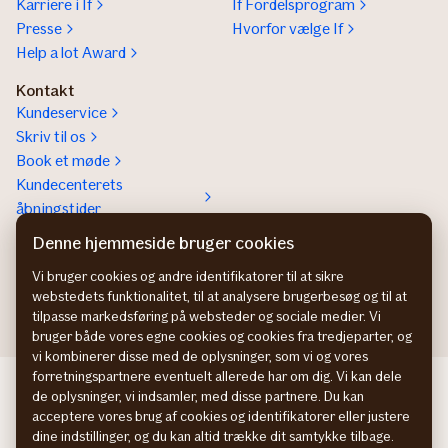
Karriere i If
If Fordelsprogram
Presse
Hvorfor vælge If
Help a lot Award
Kontakt
Kundeservice
Skriv til os
Book et møde
Kundecenterets
åbningstider
Kontakt os om
Denne hjemmeside bruger cookies
Erhvervsforsikringer
Vi bruger cookies og andre identifikatorer til at sikre
In English
webstedets funktionalitet, til at analysere brugerbesøg og til at
tilpasse markedsføring på websteder og sociale medier. Vi
bruger både vores egne cookies og cookies fra tredjeparter, og
vi kombinerer disse med de oplysninger, som vi og vores
forretningspartnere eventuelt allerede har om dig. Vi kan dele
If Skadeförsäkring SE
de oplysninger, vi indsamler, med disse partnere. Du kan
If Skadeforsikring NO
acceptere vores brug af cookies og identifikatorer eller justere
If Vahinkovakuutus FI
dine indstillinger, og du kan altid trække dit samtykke tilbage.