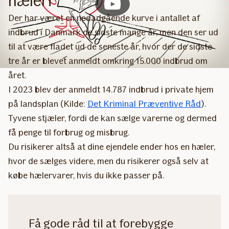
hæleri
Der har været en nedadgående kurve i antallet af
indbrud i Danmark de sidste mange år, men den ser ud
til at være fladet ud de seneste år, hvor der de sidste
tre år er blevet anmeldt omkring 15.000 indbrud om
året.
I 2023 blev der anmeldt 14.787 indbrud i private hjem
på landsplan (Kilde:
Det Kriminal Præventive Råd
).
Tyvene stjæler, fordi de kan sælge varerne og dermed
få penge til forbrug og misbrug.
Du risikerer altså at dine ejendele ender hos en hæler,
hvor de sælges videre, men du risikerer også selv at
købe hælervarer, hvis du ikke passer på.
Få gode råd til at forebygge