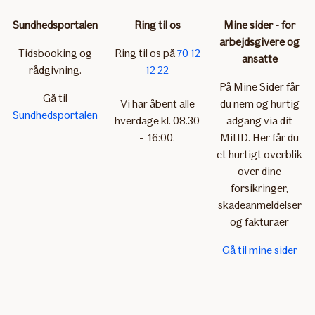
Sundhedsportalen
Ring til os
Mine sider - for
arbejdsgivere og
Tidsbooking og
Ring til os på
70 12
ansatte
rådgivning.
12 22
På Mine Sider får
Gå til
Vi har åbent alle
du nem og hurtig
Sundhedsportalen
hverdage kl. 08.30
adgang via dit
- 16:00.
MitID. Her får du
et hurtigt overblik
over dine
forsikringer,
skadeanmeldelser
og fakturaer
Gå til mine sider