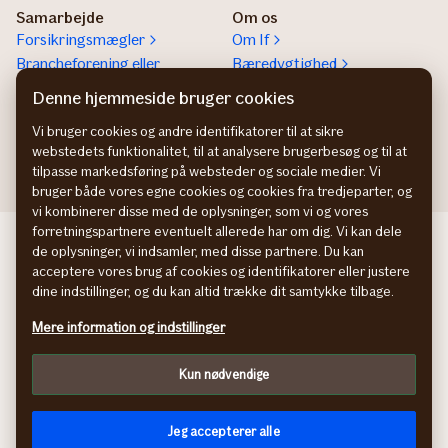
Samarbejde
Om os
Forsikringsmægler
Om If
Brancheforening eller
Bæredygtighed
organisation
Denne hjemmeside bruger cookies
If vejhjælp Europa
Vi bruger cookies og andre identifikatorer til at sikre
Bliv partner
webstedets funktionalitet, til at analysere brugerbesøg og til at
tilpasse markedsføring på websteder og sociale medier. Vi
bruger både vores egne cookies og cookies fra tredjeparter, og
vi kombinerer disse med de oplysninger, som vi og vores
forretningspartnere eventuelt allerede har om dig. Vi kan dele
If företagsförsäkring SE
de oplysninger, vi indsamler, med disse partnere. Du kan
If yritysvakuutus FI
acceptere vores brug af cookies og identifikatorer eller justere
If bedriftsforsikring NO
dine indstillinger, og du kan altid trække dit samtykke tilbage.
Persondatapolitik
Mere information og indstillinger
Cookies
Tilpas
Kun nødvendige
In English
facebook
© If Skadeforsikring, filial af If Skadeförsäkring AB (publ),
Jeg accepterer alle