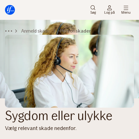
Gå
Gå
til
til
Søg
Log på
Menu
menu
indhold
Anmeld skade
Personskader
Sygdom eller ulykke
Vælg relevant skade nedenfor.