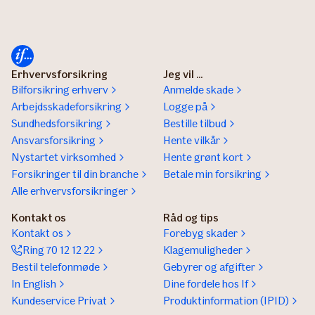
Erhvervsforsikring
Jeg vil ...
Bilforsikring erhverv
Anmelde skade
Arbejdsskadeforsikring
Logge på
Sundhedsforsikring
Bestille tilbud
Ansvarsforsikring
Hente vilkår
Nystartet virksomhed
Hente grønt kort
Forsikringer til din branche
Betale min forsikring
Alle erhvervsforsikringer
Kontakt os
Råd og tips
Kontakt os
Forebyg skader
Ring 70 12 12 22
Klagemuligheder
Bestil telefonmøde
Gebyrer og afgifter
In English
Dine fordele hos If
Kundeservice Privat
Produktinformation (IPID)