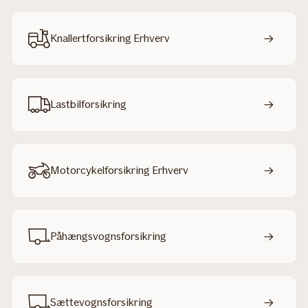
Knallertforsikring Erhverv
Lastbilforsikring
Motorcykelforsikring Erhverv
Påhængsvogns­forsikring
Sættevognsforsikring