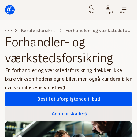
Gå
Gå
til
til
Søg
Log på
Menu
menu
indhold
Køretøjsforsikring
Forhandler- og værkstedsforsikring
Forhandler- og
værkstedsforsikring
En forhandler og værkstedsforsikring dækker ikke
bare virksomhedens egne biler, men også kunders biler
i virksomhedens varetægt.
Bestil et uforpligtende tilbud
Anmeld skade