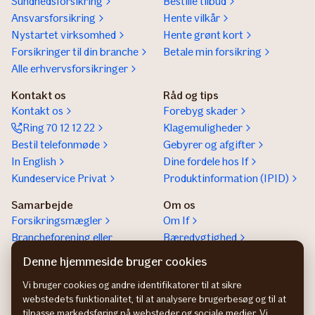
Sundhedsforsikring
Bestille tilbud
Ansvarsforsikring
Hente vilkår
Nystartet virksomhed
Hente grønt kort
Forsikringer til din branche
Betale min forsikring
Alle erhvervsforsikringer
Kontakt os
Råd og tips
Kontakt os
Forebyg skader
Ring 70 12 12 22
Klagemuligheder
Bestil telefonmøde
Gebyrer og afgifter
In English
Dine fordele hos If
Kundeservice Privat
Produktinformation (IPID)
Samarbejde
Om os
Forsikringsmægler
Om If
Brancheforening eller
Bæredygtighed
organisation
Denne hjemmeside bruger cookies
If vejhjælp Europa
Vi bruger cookies og andre identifikatorer til at sikre
Bliv partner
webstedets funktionalitet, til at analysere brugerbesøg og til at
tilpasse markedsføring på websteder og sociale medier. Vi