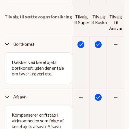
Tilvalg til sættevognsforsikring
Tilvalg
Tilvalg
Tilvalg
til Super
til Kasko
til
Ansvar
Bortkomst
Inkluderet
Inkluderet
Ikke
inkluderet
Dækker ved køretøjets
bortkomst, uden der er tale
om tyveri, røveri etc.
Afsavn
Inkluderet
Ikke
Ikke
inkluderet
inkluderet
Kompenserer driftstab i
virksomheden som følge af
køretøjets afsavn. Afsavn