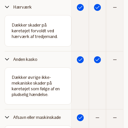
Hærværk
Inkluderet
Inkluderet
Ikke
inkluderet
Dækker skader på
køretøjet forvoldt ved
hærværk af tredjemand.
Anden kasko
Inkluderet
Inkluderet
Ikke
inkluderet
Dækker øvrige ikke-
mekaniske skader på
køretøjet som følge af en
pludselig hændelse.
Afsavn eller maskinskade
Inkluderet
Ikke
Ikke
inkluderet
inkluderet