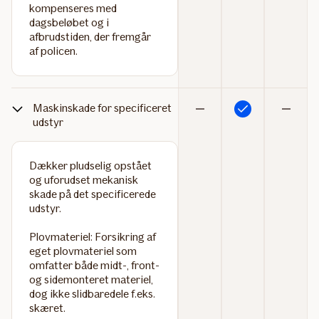
kompenseres med
dagsbeløbet og i
afbrudstiden, der fremgår
af policen.
Maskinskade for specificeret
Inkluderet
Ikke
Ikke
udstyr
inkluderet
inkluderet
Dækker pludselig opstået
og uforudset mekanisk
skade på det specificerede
udstyr.
Plovmateriel:
Forsikring af
eget plovmateriel som
omfatter både midt-, front-
og sidemonteret materiel,
dog ikke slidbaredele f.eks.
skæret.