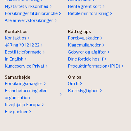
Nystartet virksomhed
Hente grønt kort
Forsikringer til din branche
Betale min forsikring
Alle erhvervsforsikringer
Kontakt os
Råd og tips
Kontakt os
Forebyg skader
Ring 70 12 12 22
Klagemuligheder
Bestil telefonmøde
Gebyrer og afgifter
In English
Dine fordele hos If
Kundeservice Privat
Produktinformation (IPID)
Samarbejde
Om os
Forsikringsmægler
Om If
Brancheforening eller
Bæredygtighed
organisation
If vejhjælp Europa
Bliv partner