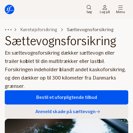
Gå
Gå
til
til
Søg
Log på
Menu
menu
indhold
Køretøjsforsikring
Sættevognsforsikring
Sættevognsforsikring
En sættevognsforsikring dækker sættevogn eller
trailer koblet til din multitrækker eller lastbil.
Forsikringen indeholder blandt andet kaskoforsikring,
og den dækker op til 300 kilometer fra Danmarks
grænser.
Bestil et uforpligtende tilbud
Anmeld skade på sættevogn