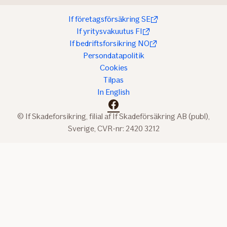
If företagsförsäkring SE
If yritysvakuutus FI
If bedriftsforsikring NO
Persondatapolitik
Cookies
Tilpas
In English
facebook
© If Skadeforsikring, filial af If Skadeförsäkring AB (publ),
Sverige, CVR-nr: 2420 3212