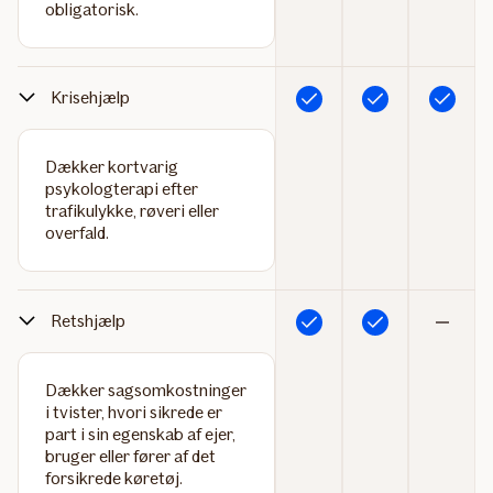
obligatorisk.
Krisehjælp
Inkluderet
Inkluderet
Inkluderet
Dækker kortvarig
psykologterapi efter
trafikulykke, røveri eller
overfald.
Retshjælp
Inkluderet
Inkluderet
Ikke
inkluderet
Dækker sagsomkostninger
i tvister, hvori sikrede er
part i sin egenskab af ejer,
bruger eller fører af det
forsikrede køretøj.