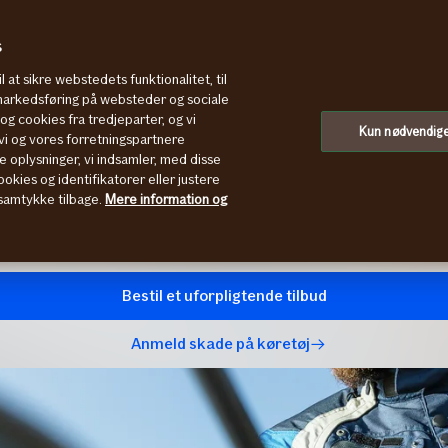
s
l at sikre webstedets funktionalitet, til
ler motorcykelforsikring
 markedsføring på websteder og sociale
g cookies fra tredjeparter, og vi
forsikring til
Kun nødvendig
i og vores forretningspartnere
e oplysninger, vi indsamler, med disse
okies og identifikatorer eller justere
t samtykke tilbage.
Mere information og
rter og elcykler, hvor der
Bestil et uforpligtende tilbud
Anmeld skade på køretøj