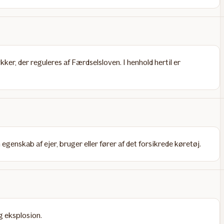
er, der reguleres af Færdselsloven. I henhold hertil er
egenskab af ejer, bruger eller fører af det forsikrede køretøj.
g eksplosion.