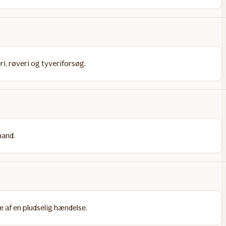
i, røveri og tyveriforsøg.
mand.
 af en pludselig hændelse.