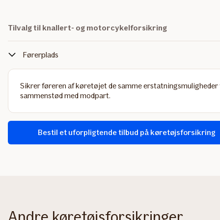
Tilvalg til knallert- og motorcykelforsikring
Førerplads
Sikrer føreren af køretøjet de samme erstatningsmuligheder 
sammenstød med modpart.
Bestil et uforpligtende tilbud på køretøjsforsikring
Andre køretøjsforsikringer