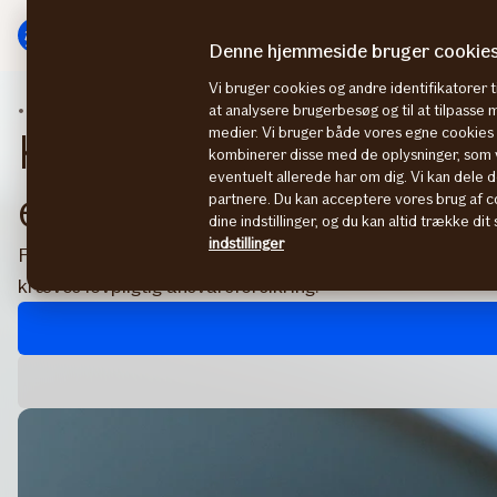
Gå
Gå
til
til
Denne hjemmeside bruger cookie
menu
indhold
Vi bruger cookies og andre identifikatorer ti
Køretøjsforsikring
Knallert- el
at analysere brugerbesøg og til at tilpasse
medier. Vi bruger både vores egne cookies o
Knallert- eller motorcykel
kombinerer disse med de oplysninger, som v
eventuelt allerede har om dig. Vi kan dele d
erhverv
partnere. Du kan acceptere vores brug af co
dine indstillinger, og du kan altid trække di
indstillinger
Forsikringen er beregnet til alle typer motorcykler, knalle
kræves lovpligtig ansvarsforsikring.