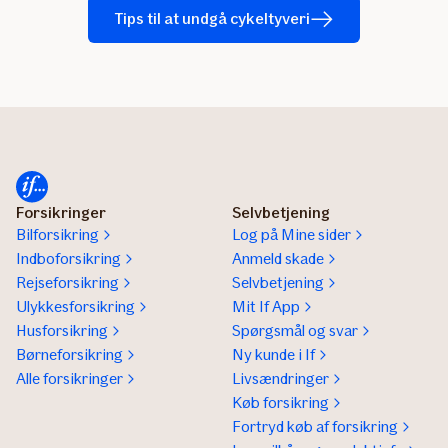
Tips til at undgå cykeltyveri
Forsikringer
Selvbetjening
Bilforsikring
Log på Mine sider
Indboforsikring
Anmeld skade
Rejseforsikring
Selvbetjening
Ulykkesforsikring
Mit If App
Husforsikring
Spørgsmål og svar
Børneforsikring
Ny kunde i If
Alle forsikringer
Livsændringer
Køb forsikring
Fortryd køb af forsikring