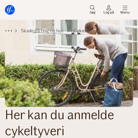
Gå
Gå
til
til
Søg
Log på
Menu
menu
indhold
Skade på ting og hus
Cykeltyveri
Her kan du anmelde
cykeltyveri