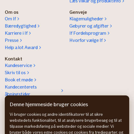
Læs vilkår og produktinfo
Om os
Genveje
Om If
Klagemuligheder
Bæredygtighed
Gebyrer og afgifter
Karriere i If
If Fordelsprogram
Presse
Hvorfor vælge If
Help a lot Award
Kontakt
Kundeservice
Skriv til os
Book et møde
Kundecenterets
åbningstider
Kontakt os om
Denne hjemmeside bruger cookies
Erhvervsforsikringer
Vi bruger cookies og andre identifikatorer til at sikre
In English
webstedets funktionalitet, til at analysere brugerbesøg og til at
tilpasse markedsføring på websteder og sociale medier. Vi
bruger både vores egne cookies og cookies fra tredjeparter, og