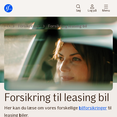
Gå
Gå
til
til
Søg
Log på
Menu
menu
indhold
Forsikringer
Forsikring leasing bil
Forsikring til leasing bil
Her kan du læse om vores forskellige
bilforsikringer
til
leasing biler.