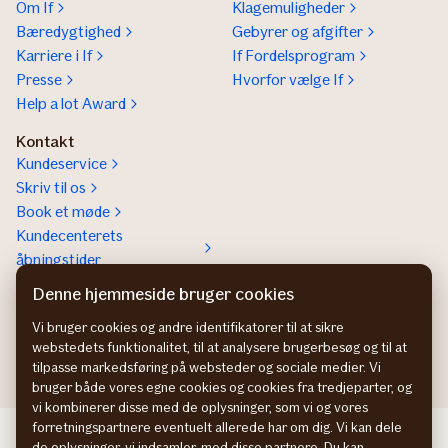
Om If
Klagemuligheder
Bæredygtighed
Gebyrer og afgifter
Karriere i If
If Fordelsprogram
Presse
Hvorfor vælge If
Help a lot Award
Kontakt
Kundeservice
Skriv til os
Book et møde
Kundecenterets
åbningstider
Kontakt os om
Denne hjemmeside bruger cookies
Erhvervsforsikringer
Vi bruger cookies og andre identifikatorer til at sikre
In English
webstedets funktionalitet, til at analysere brugerbesøg og til at
tilpasse markedsføring på websteder og sociale medier. Vi
bruger både vores egne cookies og cookies fra tredjeparter, og
vi kombinerer disse med de oplysninger, som vi og vores
forretningspartnere eventuelt allerede har om dig. Vi kan dele
If Skadeförsäkring SE
de oplysninger, vi indsamler, med disse partnere. Du kan