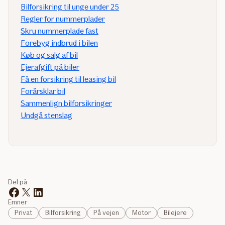
Bilforsikring til unge under 25
Regler for nummerplader
Skru nummerplade fast
Forebyg indbrud i bilen
Køb og salg af bil
Ejerafgift på biler
Få en forsikring til leasing bil
Forårsklar bil
Sammenlign bilforsikringer
Undgå stenslag
Del på
Emner
Privat
Bilforsikring
På vejen
Motor
Bilejere