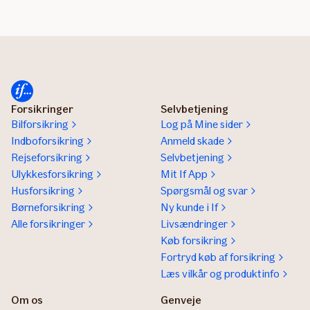
Forsikringer
Selvbetjening
Bilforsikring
Log på Mine sider
Indboforsikring
Anmeld skade
Rejseforsikring
Selvbetjening
Ulykkesforsikring
Mit If App
Husforsikring
Spørgsmål og svar
Børneforsikring
Ny kunde i If
Alle forsikringer
Livsændringer
Køb forsikring
Fortryd køb af forsikring
Læs vilkår og produktinfo
Om os
Genveje