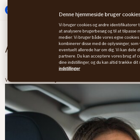
Gå
Gå
til
til
Denne hjemmeside bruger cookie
menu
indhold
Vi bruger cookies og andre identifikatorer ti
at analysere brugerbesøg og til at tilpasse
medier. Vi bruger både vores egne cookies o
Alle artikler på if.dk
kombinerer disse med de oplysninger, som v
Skift hove
eventuelt allerede har om dig. Vi kan dele d
partnere. Du kan acceptere vores brug af co
dine indstillinger, og du kan altid trække di
Filtrér
indstillinger
Viser resultater for:
Bilejere