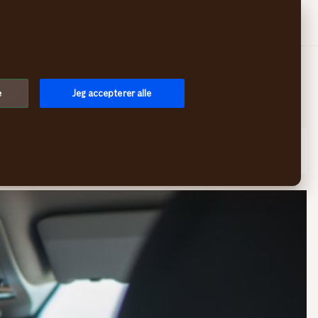
Søg
Log på
Menu
e
Jeg accepterer alle
Emne
Publiceringsår
Sortér efter
Fjern filtre