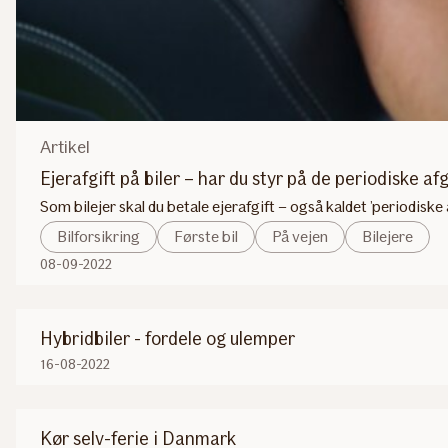
Artikel
Ejerafgift på biler – har du styr på de periodiske af
Som bilejer skal du betale ejerafgift – også kaldet ’periodiske 
Bilforsikring
Første bil
På vejen
Bilejere
08-09-2022
Hybridbiler - fordele og ulemper
16-08-2022
Kør selv-ferie i Danmark