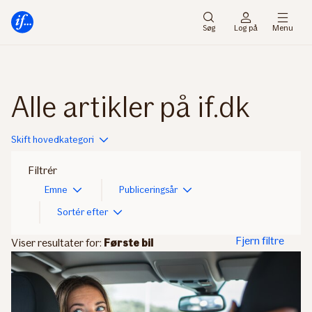
Gå
Gå
til
til
Søg
Log på
Menu
menu
indhold
Alle artikler på if.dk
Skift hovedkategori
Filtrér
Emne
Publiceringsår
Sortér efter
Fjern filtre
Viser resultater for:
Første bil