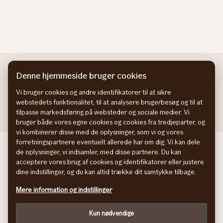
Vis flere resultater
Denne hjemmeside bruger cookies
Vi bruger cookies og andre identifikatorer til at sikre
webstedets funktionalitet, til at analysere brugerbesøg og til at
tilpasse markedsføring på websteder og sociale medier. Vi
bruger både vores egne cookies og cookies fra tredjeparter, og
vi kombinerer disse med de oplysninger, som vi og vores
forretningspartnere eventuelt allerede har om dig. Vi kan dele
If Skadeforsikring NO
de oplysninger, vi indsamler, med disse partnere. Du kan
If Skadeförsäkring SE
acceptere vores brug af cookies og identifikatorer eller justere
If Vahinkovakuutus FI
dine indstillinger, og du kan altid trække dit samtykke tilbage.
Information om tilgængelighed
Mere information og indstillinger
Persondatapolitik
Cookies
Kun nødvendige
Tilpas