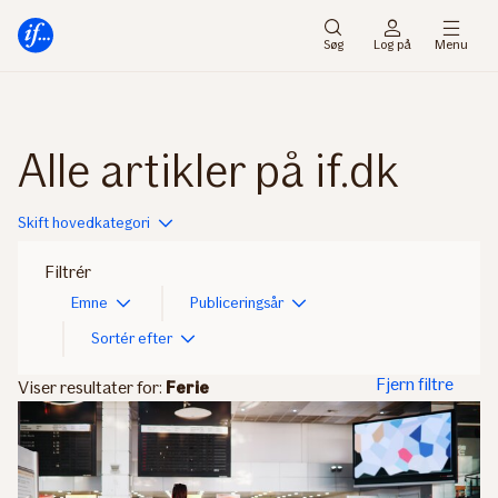
Gå
Gå
til
til
Søg
Log på
Menu
menu
indhold
Alle artikler på if.dk
Skift hovedkategori
Filtrér
Emne
Publiceringsår
Sortér efter
Fjern filtre
Viser resultater for:
Ferie