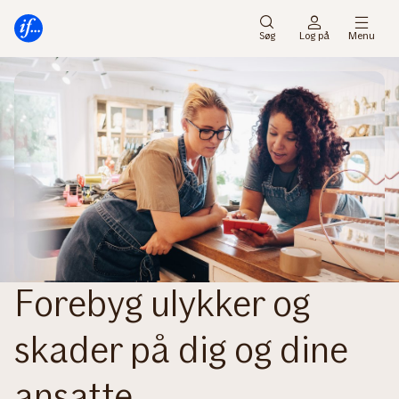
Gå
Gå
til
til
Søg
Log på
Menu
menu
indhold
Forebyg ulykker og
skader på dig og dine
ansatte