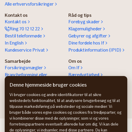
Alle erhvervsforsikringer
Kontakt os
Råd og tips
Kontakt os
Forebyg skader
Ring 70 12 12 22
Klagemuligheder
Bestil telefonmøde
Gebyrer og afgifter
In English
Dine fordele hos If
Kundeservice Privat
Produktinformation (IPID)
Samarbejde
Om os
Forsikringsmægler
Om If
Brancheforening eller
Bæredygtighed
organisation
Denne hjemmeside bruger cookies
If vejhjælp Europa
Vi bruger cookies og andre identifikatorer til at sikre
Bliv partner
webstedets funktionalitet, til at analysere brugerbesøg og til at
tilpasse markedsføring på websteder og sociale medier. Vi
bruger både vores egne cookies og cookies fra tredjeparter, og
vi kombinerer disse med de oplysninger, som vi og vores
forretningspartnere eventuelt allerede har om dig. Vi kan dele
If företagsförsäkring SE
de oplysninger, vi indsamler, med disse partnere. Du kan