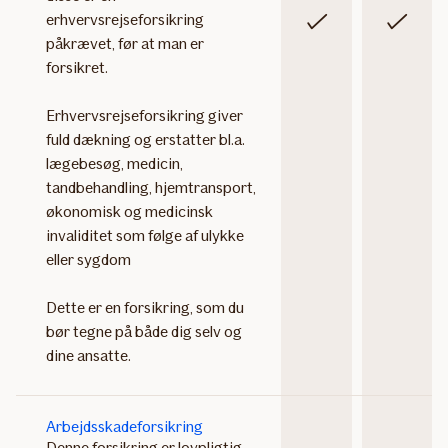
erhvervsrejseforsikring
Inkluderet
Inkluderet
påkrævet, før at man er
forsikret.
Erhvervsrejseforsikring giver
fuld dækning og erstatter bl.a.
lægebesøg, medicin,
tandbehandling, hjemtransport,
økonomisk og medicinsk
invaliditet som følge af ulykke
eller sygdom
Dette er en forsikring, som du
bør tegne på både dig selv og
dine ansatte.
Arbejdsskadeforsikring
Denne forsikring er lovpligtig