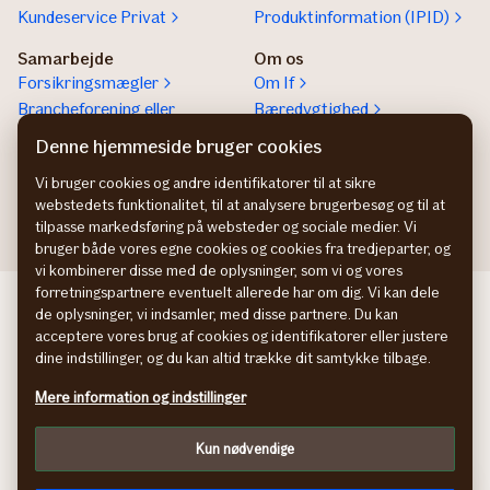
Kundeservice Privat
Produktinformation (IPID)
Samarbejde
Om os
Forsikringsmægler
Om If
Brancheforening eller
Bæredygtighed
organisation
Denne hjemmeside bruger cookies
If vejhjælp Europa
Vi bruger cookies og andre identifikatorer til at sikre
Bliv partner
webstedets funktionalitet, til at analysere brugerbesøg og til at
tilpasse markedsføring på websteder og sociale medier. Vi
bruger både vores egne cookies og cookies fra tredjeparter, og
vi kombinerer disse med de oplysninger, som vi og vores
forretningspartnere eventuelt allerede har om dig. Vi kan dele
If företagsförsäkring SE
de oplysninger, vi indsamler, med disse partnere. Du kan
If yritysvakuutus FI
acceptere vores brug af cookies og identifikatorer eller justere
If bedriftsforsikring NO
dine indstillinger, og du kan altid trække dit samtykke tilbage.
Persondatapolitik
Mere information og indstillinger
Cookies
Tilpas
Kun nødvendige
In English
facebook