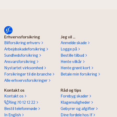
Erhvervsforsikring
Jeg vil ...
Bilforsikring erhverv
Anmelde skade
Arbejdsskadeforsikring
Logge på
Sundhedsforsikring
Bestille tilbud
Ansvarsforsikring
Hente vilkår
Nystartet virksomhed
Hente grønt kort
Forsikringer til din branche
Betale min forsikring
Alle erhvervsforsikringer
Kontakt os
Råd og tips
Kontakt os
Forebyg skader
Ring 70 12 12 22
Klagemuligheder
Bestil telefonmøde
Gebyrer og afgifter
In English
Dine fordele hos If