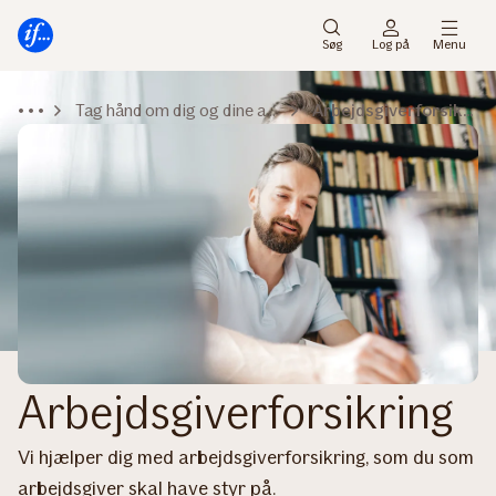
Gå
Gå
til
til
Søg
Log på
Menu
menu
indhold
Tag hånd om dig og dine ansatte
Arbejdsgiverforsikring
Arbejdsgiverforsikring
Vi hjælper dig med arbejdsgiverforsikring, som du som
arbejdsgiver skal have styr på.